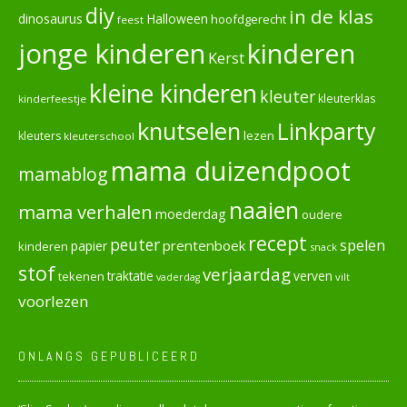
diy
in de klas
dinosaurus
Halloween
hoofdgerecht
feest
jonge kinderen
kinderen
Kerst
kleine kinderen
kleuter
kleuterklas
kinderfeestje
knutselen
Linkparty
lezen
kleuters
kleuterschool
mama duizendpoot
mamablog
naaien
mama verhalen
moederdag
oudere
recept
peuter
spelen
prentenboek
papier
kinderen
snack
stof
verjaardag
verven
tekenen
traktatie
vilt
vaderdag
voorlezen
ONLANGS GEPUBLICEERD