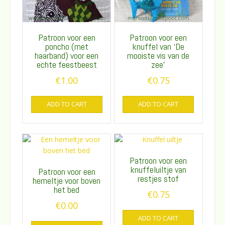
Patroon voor een
Patroon voor een
poncho (met
knuffel van ‘De
haarband) voor een
mooiste vis van de
echte feestbeest
zee’
€
1.00
€
0.75
ADD TO CART
ADD TO CART
Patroon voor een
knuffeluiltje van
Patroon voor een
restjes stof
hemeltje voor boven
het bed
€
0.75
€
0.00
ADD TO CART