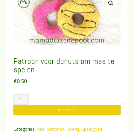
Patroon voor donuts om mee te
spelen
€
0.50
Patroon
voor
Add to cart
donuts
om
mee
Categories:
Naai patronen
,
Overig
,
Speelgoed
te