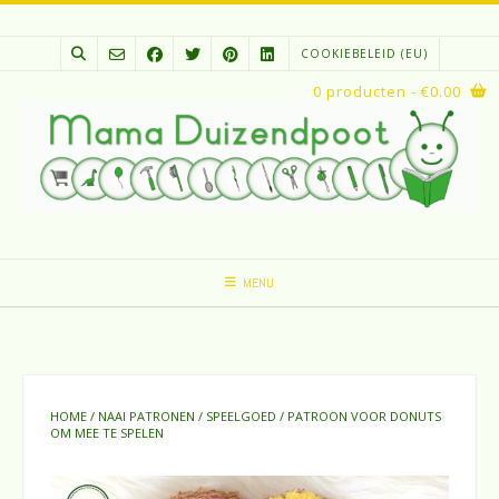
Spring
naar
COOKIEBELEID (EU)
inhoud
0 producten
- €0.00
MENU
HOME
/
NAAI PATRONEN
/
SPEELGOED
/ PATROON VOOR DONUTS
OM MEE TE SPELEN