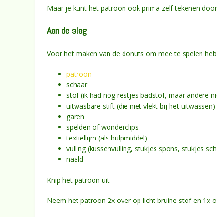
Maar je kunt het patroon ook prima zelf tekenen door 2
Aan de slag
Voor het maken van de donuts om mee te spelen heb 
patroon
schaar
stof (ik had nog restjes badstof, maar andere n
uitwasbare stift (die niet vlekt bij het uitwassen)
garen
spelden of wonderclips
textiellijm (als hulpmiddel)
vulling (kussenvulling, stukjes spons, stukjes sc
naald
Knip het patroon uit.
Neem het patroon 2x over op licht bruine stof en 1x o