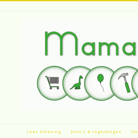
Spring
naar
inhoud
Lees beleving
Dino’s & regenbogen
Ho