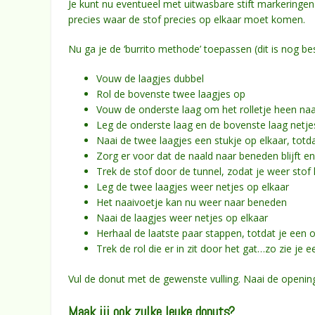
Je kunt nu eventueel met uitwasbare stift markeringe
precies waar de stof precies op elkaar moet komen.
Nu ga je de ‘burrito methode’ toepassen (dit is nog be
Vouw de laagjes dubbel
Rol de bovenste twee laagjes op
Vouw de onderste laag om het rolletje heen na
Leg de onderste laag en de bovenste laag netjes
Naai de twee laagjes een stukje op elkaar, totda
Zorg er voor dat de naald naar beneden blijft 
Trek de stof door de tunnel, zodat je weer stof 
Leg de twee laagjes weer netjes op elkaar
Het naaivoetje kan nu weer naar beneden
Naai de laagjes weer netjes op elkaar
Herhaal de laatste paar stappen, totdat je ee
Trek de rol die er in zit door het gat…zo zie je
Vul de donut met de gewenste vulling. Naai de openin
Maak jij ook zulke leuke donuts?