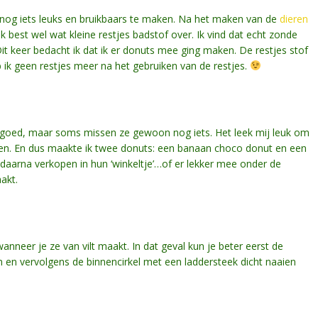
es nog iets leuks en bruikbaars te maken. Na het maken van de
dieren
k best wel wat kleine restjes badstof over. Ik vind dat echt zonde
t keer bedacht ik dat ik er donuts mee ging maken. De restjes stof
 ik geen restjes meer na het gebruiken van de restjes.
goed, maar soms missen ze gewoon nog iets. Het leek mij leuk om
en. En dus maakte ik twee donuts: een banaan choco donut en een
daarna verkopen in hun ‘winkeltje’…of er lekker mee onder de
akt.
nneer je ze van vilt maakt. In dat geval kun je beter eerst de
n en vervolgens de binnencirkel met een laddersteek dicht naaien