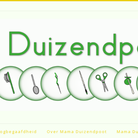
ogbegaafdheid
Over Mama Duizendpoot
Mama Du