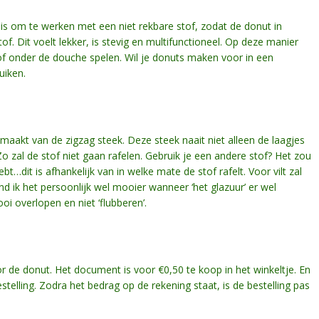
t is om te werken met een niet rekbare stof, zodat de donut in
of. Dit voelt lekker, is stevig en multifunctioneel. Op deze manier
f onder de douche spelen. Wil je donuts maken voor in een
ruiken.
aakt van de zigzag steek. Deze steek naait niet alleen de laagjes
Zo zal de stof niet gaan rafelen. Gebruik je een andere stof? Het zou
…dit is afhankelijk van in welke mate de stof rafelt. Voor vilt zal
nd ik het persoonlijk wel mooier wanneer ‘het glazuur’ er wel
i overlopen en niet ‘flubberen’.
r de donut. Het document is voor €0,50 te koop in het winkeltje. En
elling. Zodra het bedrag op de rekening staat, is de bestelling pas