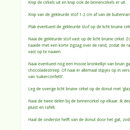
Knip de cirkels uit en knip ook de binnencirkels er uit.
Knip van de gekleurde stof 1-2 cm af van de buitenran
Plak eventueel de gekleurde stof op de licht bruine ci
Naai de gekleurde stof vast op de licht bruine cirkel. Zo
naaide met een korte zigzag over de rand, zodat de ran
vast op te naaien.
Naai eventueel nog een mooie kronkellijn van bruin ga
chocoladestreep. Of naai er allemaal stipjes op in versc
van ‘suikerconfetti’.
Leg de overige licht bruine cirkel op de donut met ‘gl
Naai de twee delen bij de binnencirkel op elkaar. Ik d
pluist en rafelt.
Haal de onderste helft van de donut door het gat, zod