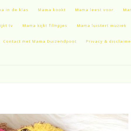
a in de klas
Mama kookt
Mama leest voor
Mam
jkt tv
Mama kijkt filmpjes
Mama luistert muziek
Contact met Mama Duizendpoot
Privacy & disclaime