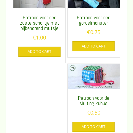
Patroon voor een
Patroon voor een
zusterschortje met
gordelmonster
bijbehorend mutsje
€
0.75
€
1.00
ADD TO CART
ADD TO CART
Patroon voor de
sluiting kubus
€
0.50
ADD TO CART