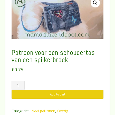
Patroon voor een schoudertas
van een spijkerbroek
€
0.75
Patroon
voor
Add to cart
een
schoudertas
van
Categories:
Naai patronen
,
Overig
een