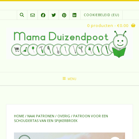
Spring
naar
COOKIEBELEID (EU)
inhoud
0 producten
- €0.00
MENU
HOME
/
NAAI PATRONEN
/
OVERIG
/ PATROON VOOR EEN
SCHOUDERTAS VAN EEN SPIJKERBROEK