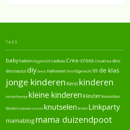
TAGS
baby
Crea-cross
cadeau
dino
bakken
CreaKrea
bijgerecht
diy
in de klas
dinosaurus
Halloween
hoofdgerecht
feest
jonge kinderen
kinderen
Kerst
kleine kinderen
kleuter
kleuterklas
kinderfeestje
knutselen
Linkparty
lezen
kleuters
kleuterschool
mama duizendpoot
mamablog