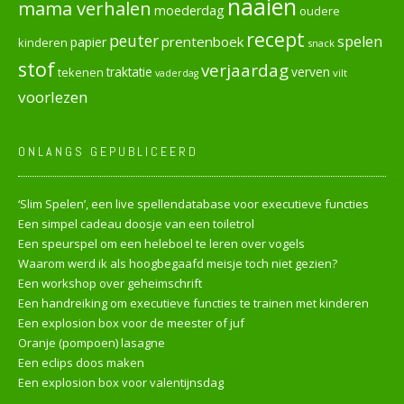
naaien
mama verhalen
moederdag
oudere
recept
peuter
spelen
prentenboek
papier
kinderen
snack
stof
verjaardag
verven
tekenen
traktatie
vilt
vaderdag
voorlezen
ONLANGS GEPUBLICEERD
‘Slim Spelen’, een live spellendatabase voor executieve functies
Een simpel cadeau doosje van een toiletrol
Een speurspel om een heleboel te leren over vogels
Waarom werd ik als hoogbegaafd meisje toch niet gezien?
Een workshop over geheimschrift
Een handreiking om executieve functies te trainen met kinderen
Een explosion box voor de meester of juf
Oranje (pompoen) lasagne
Een eclips doos maken
Een explosion box voor valentijnsdag