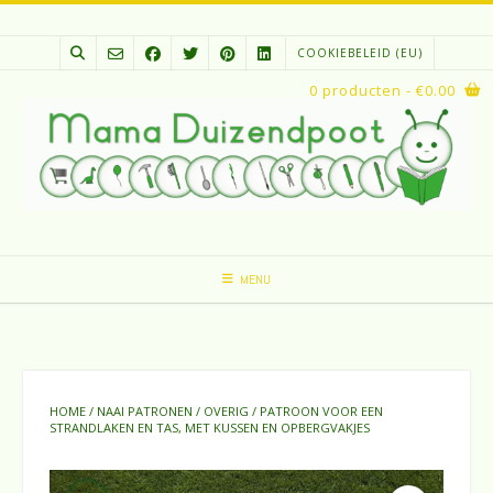
Spring
naar
COOKIEBELEID (EU)
inhoud
0 producten
- €0.00
MENU
HOME
/
NAAI PATRONEN
/
OVERIG
/ PATROON VOOR EEN
STRANDLAKEN EN TAS, MET KUSSEN EN OPBERGVAKJES