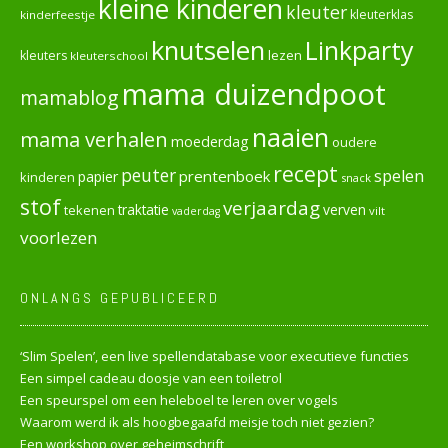
kleine kinderen
kleuter
kleuterklas
kinderfeestje
knutselen
Linkparty
lezen
kleuters
kleuterschool
mama duizendpoot
mamablog
naaien
mama verhalen
moederdag
oudere
recept
peuter
spelen
prentenboek
papier
kinderen
snack
stof
verjaardag
verven
tekenen
traktatie
vilt
vaderdag
voorlezen
ONLANGS GEPUBLICEERD
‘Slim Spelen’, een live spellendatabase voor executieve functies
Een simpel cadeau doosje van een toiletrol
Een speurspel om een heleboel te leren over vogels
Waarom werd ik als hoogbegaafd meisje toch niet gezien?
Een workshop over geheimschrift