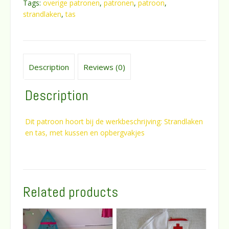
Tags:
overige patronen
,
patronen
,
patroon
,
met
strandlaken
,
tas
kussen
en
opbergvakjes
quantity
Description
Reviews (0)
Description
Dit patroon hoort bij de werkbeschrijving: Strandlaken
en tas, met kussen en opbergvakjes
Related products