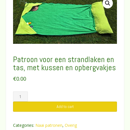
Patroon voor een strandlaken en
tas, met kussen en opbergvakjes
€
0.00
Patroon
voor
Add to cart
een
strandlaken
en
Categories:
Naai patronen
,
Overig
tas,