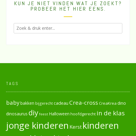
KUN JE NIET VINDEN WAT JE ZOEKT?
PROBEER HET HIER EENS.
TAGS
baby
Crea-cross
cadeau
dino
bakken
CreaKrea
bijgerecht
diy
in de klas
dinosaurus
Halloween
hoofdgerecht
feest
jonge kinderen
kinderen
Kerst