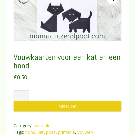
Vouwkaarten voor een kat en een
hond
€
0.50
Vouwkaarten
voor
Add to cart
een
kat
en
Category:
printables
een
Tags:
hond
,
kat
,
poes
,
printable
,
vouwen
hond