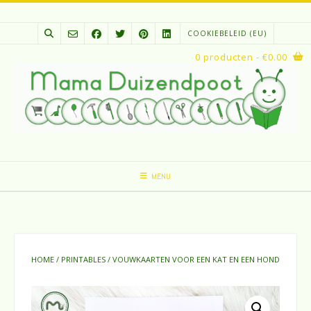
Spring
naar
COOKIEBELEID (EU)
inhoud
0 producten
- €0.00
MENU
HOME
/
PRINTABLES
/ VOUWKAARTEN VOOR EEN KAT EN EEN HOND