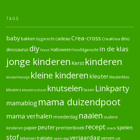
TAGS
baby
Crea-cross
cadeau
dino
bakken
CreaKrea
bijgerecht
diy
in de klas
dinosaurus
Halloween
hoofdgerecht
feest
jonge kinderen
kinderen
Kerst
kleine kinderen
kleuter
kleuterklas
kinderfeestje
knutselen
Linkparty
lezen
kleuters
kleuterschool
mama duizendpoot
mamablog
naaien
mama verhalen
moederdag
oudere
recept
peuter
spelen
prentenboek
papier
kinderen
snack
stof
verjaardag
verven
tekenen
traktatie
vilt
vaderdag