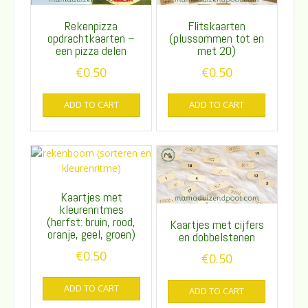
Rekenpizza
Flitskaarten
opdrachtkaarten –
(plussommen tot en
een pizza delen
met 20)
€
0.50
€
0.50
ADD TO CART
ADD TO CART
Kaartjes met
kleurenritmes
(herfst: bruin, rood,
Kaartjes met cijfers
oranje, geel, groen)
en dobbelstenen
€
0.50
€
0.50
ADD TO CART
ADD TO CART