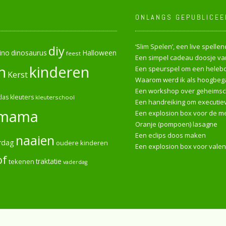
ONLANGS GEPUBLICEE
‘Slim Spelen’, een live spell
diy
ino
dinosaurus
Halloween
feest
Een simpel cadeau doosje van
n
kinderen
Een speurspel om een heleboe
Kerst
Waarom werd ik als hoogbega
Een workshop over geheimsch
las
kleuters
kleuterschool
Een handreiking om executiev
mama
Een explosion box voor de me
Oranje (pompoen) lasagne
Een eclips doos maken
naaien
rdag
oudere kinderen
Een explosion box voor valen
of
tekenen
traktatie
vaderdag