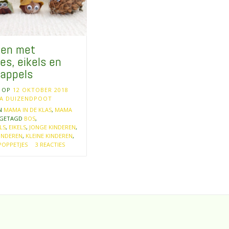
len met
es, eikels en
appels
T OP
12 OKTOBER 2018
A DUIZENDPOOT
IN
MAMA IN DE KLAS
,
MAMA
GETAGD
BOS
,
LS
,
EIKELS
,
JONGE KINDEREN
,
INDEREN
,
KLEINE KINDEREN
,
POPPETJES
3 REACTIES