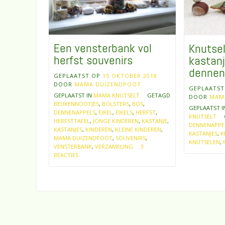
Een vensterbank vol
Knutse
herfst souvenirs
kastanj
dennen
GEPLAATST OP
15 OKTOBER 2018
DOOR
MAMA DUIZENDPOOT
GEPLAATS
GEPLAATST IN
MAMA KNUTSELT
GETAGD
DOOR
MAM
BEUKENNOOTJES
,
BOLSTERS
,
BOS
,
GEPLAATST 
DENNENAPPELS
,
EIKEL
,
EIKELS
,
HERFST
,
KNUTSELT
HERFSTTAFEL
,
JONGE KINDEREN
,
KASTANJE
,
DENNENAPPE
KASTANJES
,
KINDEREN
,
KLEINE KINDEREN
,
KASTANJES
,
K
MAMA DUIZENDPOOT
,
SOUVENIRS
,
KNUTSELEN
,
VENSTERBANK
,
VERZAMELING
3
REACTIES