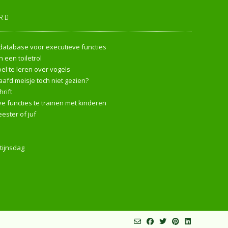
RD
endatabase voor executieve functies
 een toiletrol
l te leren over vogels
afd meisje toch niet gezien?
rift
e functies te trainen met kinderen
ester of juf
tijnsdag