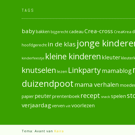
TAGS
baby
Crea-cross
cadeau
d
bakken
CreaKrea
bijgerecht
jonge kindere
in de klas
hoofdgerecht
kleine kinderen
kleuter
kleuterk
kinderfeestje
knutselen
Linkparty
mamablog
lezen
duizendpoot
mama verhalen
moede
recept
st
peuter
spelen
prentenboek
papier
snack
verjaardag
voorlezen
verven
vilt
Tema: Avant van
Kaira