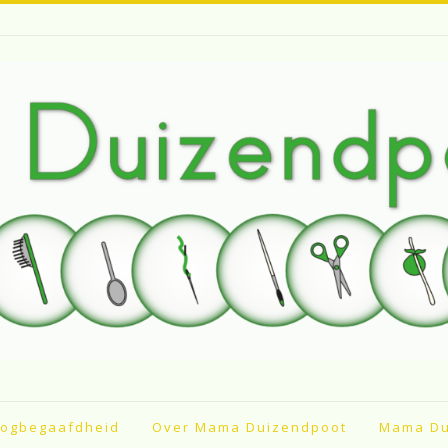
ogbegaafdheid
Over Mama Duizendpoot
Mama Du