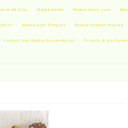
a in de klas
Mama kookt
Mama leest voor
Mam
jkt tv
Mama kijkt filmpjes
Mama luistert muziek
Contact met Mama Duizendpoot
Privacy & disclaime