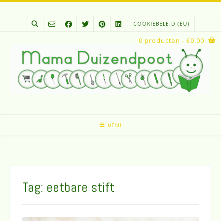
Spring
naar
COOKIEBELEID (EU)
inhoud
0 producten
- €0.00
MENU
Tag:
eetbare stift