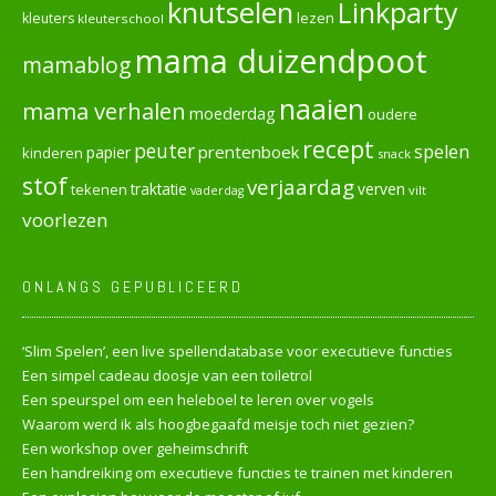
knutselen
Linkparty
lezen
kleuters
kleuterschool
mama duizendpoot
mamablog
naaien
mama verhalen
moederdag
oudere
recept
peuter
spelen
prentenboek
papier
kinderen
snack
stof
verjaardag
verven
tekenen
traktatie
vilt
vaderdag
voorlezen
ONLANGS GEPUBLICEERD
‘Slim Spelen’, een live spellendatabase voor executieve functies
Een simpel cadeau doosje van een toiletrol
Een speurspel om een heleboel te leren over vogels
Waarom werd ik als hoogbegaafd meisje toch niet gezien?
Een workshop over geheimschrift
Een handreiking om executieve functies te trainen met kinderen