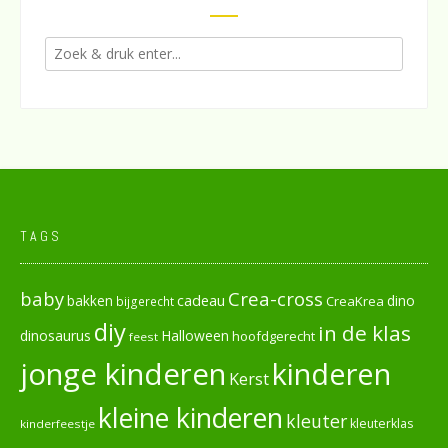
TAGS
baby
Crea-cross
cadeau
dino
bakken
CreaKrea
bijgerecht
diy
in de klas
dinosaurus
Halloween
hoofdgerecht
feest
jonge kinderen
kinderen
Kerst
kleine kinderen
kleuter
kleuterklas
kinderfeestje