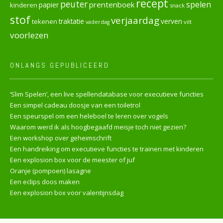
recept
peuter
spelen
prentenboek
papier
kinderen
snack
stof
verjaardag
verven
tekenen
traktatie
vilt
vaderdag
voorlezen
ONLANGS GEPUBLICEERD
‘Slim Spelen’, een live spellendatabase voor executieve functies
Een simpel cadeau doosje van een toiletrol
Een speurspel om een heleboel te leren over vogels
Waarom werd ik als hoogbegaafd meisje toch niet gezien?
Een workshop over geheimschrift
Een handreiking om executieve functies te trainen met kinderen
Een explosion box voor de meester of juf
Oranje (pompoen) lasagne
Een eclips doos maken
Een explosion box voor valentijnsdag