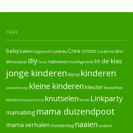
TAGS
baby
Crea-cross
cadeau
dino
bakken
CreaKrea
bijgerecht
diy
in de klas
dinosaurus
Halloween
hoofdgerecht
feest
jonge kinderen
kinderen
Kerst
kleine kinderen
kleuter
kleuterklas
kinderfeestje
knutselen
Linkparty
lezen
kleuters
kleuterschool
mama duizendpoot
mamablog
naaien
mama verhalen
moederdag
oudere