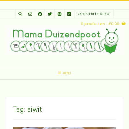
Spring
naar
COOKIEBELEID (EU)
inhoud
0 producten
- €0.00
MENU
Tag:
eiwit