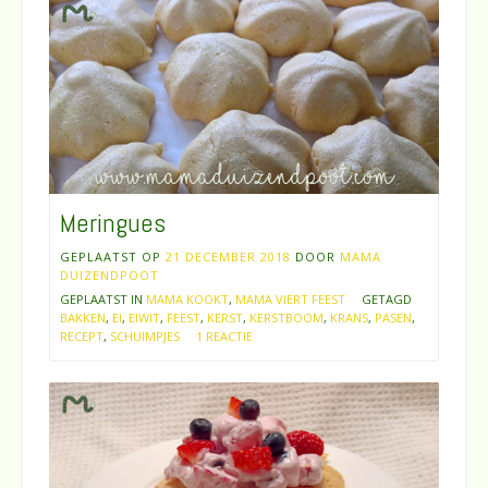
Meringues
GEPLAATST OP
21 DECEMBER 2018
DOOR
MAMA
DUIZENDPOOT
GEPLAATST IN
MAMA KOOKT
,
MAMA VIERT FEEST
GETAGD
BAKKEN
,
EI
,
EIWIT
,
FEEST
,
KERST
,
KERSTBOOM
,
KRANS
,
PASEN
,
RECEPT
,
SCHUIMPJES
1 REACTIE