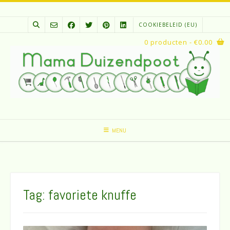
Spring
naar
COOKIEBELEID (EU)
inhoud
0 producten
- €0.00
MENU
Tag:
favoriete knuffe