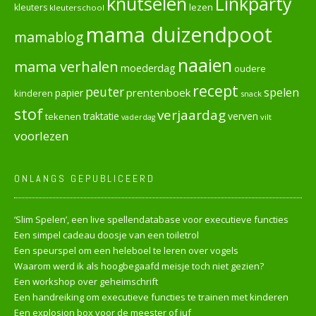
knutselen
Linkparty
lezen
kleuters
kleuterschool
mama duizendpoot
mamablog
naaien
mama verhalen
moederdag
oudere
recept
peuter
spelen
prentenboek
papier
kinderen
snack
stof
verjaardag
verven
tekenen
traktatie
vilt
vaderdag
voorlezen
ONLANGS GEPUBLICEERD
‘Slim Spelen’, een live spellendatabase voor executieve functies
Een simpel cadeau doosje van een toiletrol
Een speurspel om een heleboel te leren over vogels
Waarom werd ik als hoogbegaafd meisje toch niet gezien?
Een workshop over geheimschrift
Een handreiking om executieve functies te trainen met kinderen
Een explosion box voor de meester of juf