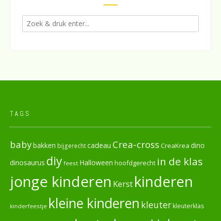
TAGS
baby
Crea-cross
cadeau
dino
bakken
CreaKrea
bijgerecht
diy
in de klas
dinosaurus
Halloween
hoofdgerecht
feest
jonge kinderen
kinderen
Kerst
kleine kinderen
kleuter
kleuterklas
kinderfeestje