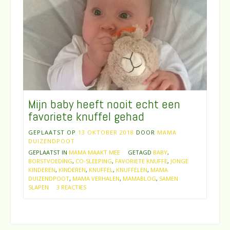
Mijn baby heeft nooit echt een
favoriete knuffel gehad
GEPLAATST OP
13 OKTOBER 2018
DOOR
MAMA
DUIZENDPOOT
GEPLAATST IN
MAMA MAAKT MEE
GETAGD
BABY
,
BORSTVOEDING
,
CO-SLEEPING
,
FAVORIETE KNUFFE
,
JONGE
KINDEREN
,
KINDEREN
,
KNUFFEL
,
KNUFFELEN
,
MAMA
DUIZENDPOOT
,
MAMA VERHALEN
,
MAMABLOG
,
SAMEN
SLAPEN
3 REACTIES