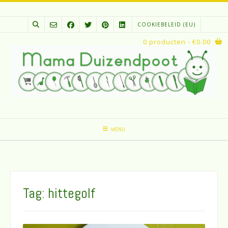
Spring
naar
COOKIEBELEID (EU)
inhoud
0 producten
- €0.00
MENU
Tag:
hittegolf