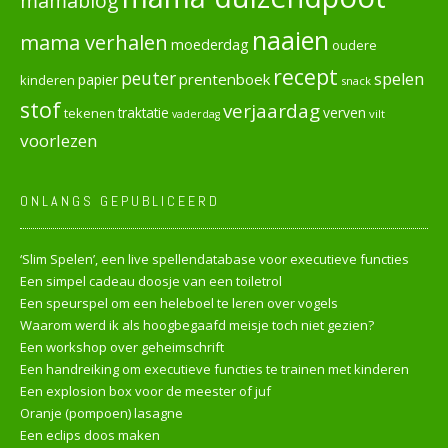
mamablog
naaien
mama verhalen
moederdag
oudere
recept
peuter
spelen
prentenboek
papier
kinderen
snack
stof
verjaardag
verven
tekenen
traktatie
vilt
vaderdag
voorlezen
ONLANGS GEPUBLICEERD
‘Slim Spelen’, een live spellendatabase voor executieve functies
Een simpel cadeau doosje van een toiletrol
Een speurspel om een heleboel te leren over vogels
Waarom werd ik als hoogbegaafd meisje toch niet gezien?
Een workshop over geheimschrift
Een handreiking om executieve functies te trainen met kinderen
Een explosion box voor de meester of juf
Oranje (pompoen) lasagne
Een eclips doos maken