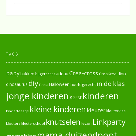
TAGS
baby
Crea-cross
cadeau
dino
bakken
CreaKrea
bijgerecht
diy
in de klas
dinosaurus
Halloween
hoofdgerecht
feest
jonge kinderen
kinderen
Kerst
kleine kinderen
kleuter
kleuterklas
kinderfeestje
knutselen
Linkparty
lezen
kleuters
kleuterschool
mama duizendpoot