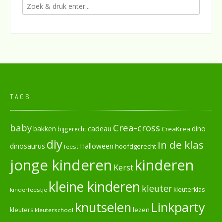
TAGS
baby
Crea-cross
cadeau
dino
bakken
CreaKrea
bijgerecht
diy
in de klas
dinosaurus
Halloween
hoofdgerecht
feest
jonge kinderen
kinderen
Kerst
kleine kinderen
kleuter
kleuterklas
kinderfeestje
knutselen
Linkparty
lezen
kleuters
kleuterschool