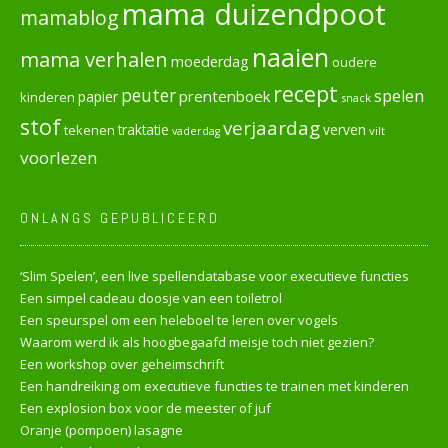
mama duizendpoot
mamablog
naaien
mama verhalen
moederdag
oudere
recept
peuter
spelen
prentenboek
papier
kinderen
snack
stof
verjaardag
verven
tekenen
traktatie
vilt
vaderdag
voorlezen
ONLANGS GEPUBLICEERD
‘Slim Spelen’, een live spellendatabase voor executieve functies
Een simpel cadeau doosje van een toiletrol
Een speurspel om een heleboel te leren over vogels
Waarom werd ik als hoogbegaafd meisje toch niet gezien?
Een workshop over geheimschrift
Een handreiking om executieve functies te trainen met kinderen
Een explosion box voor de meester of juf
Oranje (pompoen) lasagne