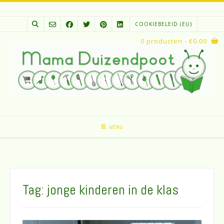
Spring
naar
COOKIEBELEID (EU)
inhoud
0 producten
- €0.00
MENU
Tag:
jonge kinderen in de klas