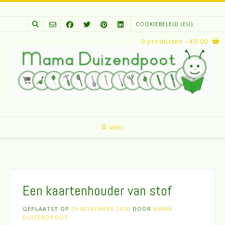
Spring
naar
COOKIEBELEID (EU)
inhoud
0 producten
- €0.00
MENU
Een kaartenhouder van stof
GEPLAATST OP
29 NOVEMBER 2020
DOOR
MAMA
DUIZENDPOOT