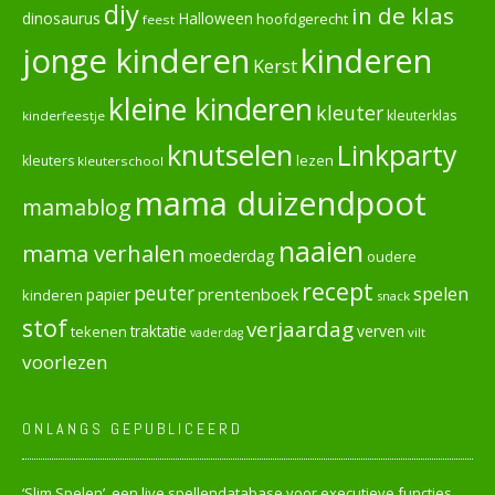
diy
in de klas
dinosaurus
Halloween
hoofdgerecht
feest
jonge kinderen
kinderen
Kerst
kleine kinderen
kleuter
kleuterklas
kinderfeestje
knutselen
Linkparty
lezen
kleuters
kleuterschool
mama duizendpoot
mamablog
naaien
mama verhalen
moederdag
oudere
recept
peuter
spelen
prentenboek
papier
kinderen
snack
stof
verjaardag
verven
tekenen
traktatie
vilt
vaderdag
voorlezen
ONLANGS GEPUBLICEERD
‘Slim Spelen’, een live spellendatabase voor executieve functies