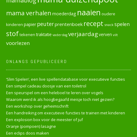
mamablog
naaien
mama verhalen
moederdag
oudere
recept
peuter
spelen
prentenboek
papier
kinderen
snack
stof
verjaardag
verven
tekenen
traktatie
vilt
vaderdag
voorlezen
ONLANGS GEPUBLICEERD
‘Slim Spelen’, een live spellendatabase voor executieve functies
Een simpel cadeau doosje van een toiletrol
Een speurspel om een heleboel te leren over vogels
Waarom werd ik als hoogbegaafd meisje toch niet gezien?
Een workshop over geheimschrift
Een handreiking om executieve functies te trainen met kinderen
Een explosion box voor de meester of juf
Oranje (pompoen) lasagne
Een eclips doos maken