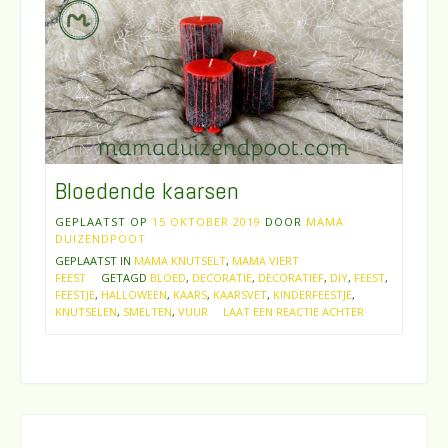
Bloedende kaarsen
GEPLAATST OP
15 OKTOBER 2019
DOOR
MAMA
DUIZENDPOOT
GEPLAATST IN
MAMA KNUTSELT
,
MAMA VIERT
FEEST
GETAGD
BLOED
,
DECORATIE
,
DECORATIEF
,
DIY
,
FEEST
,
FEESTJE
,
HALLOWEEN
,
KAARS
,
KAARSVET
,
KINDERFEESTJE
,
KNUTSELEN
,
SMELTEN
,
VUUR
LAAT EEN REACTIE ACHTER