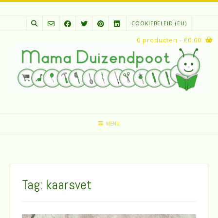
Spring
naar
COOKIEBELEID (EU)
inhoud
0 producten
- €0.00
MENU
Tag:
kaarsvet