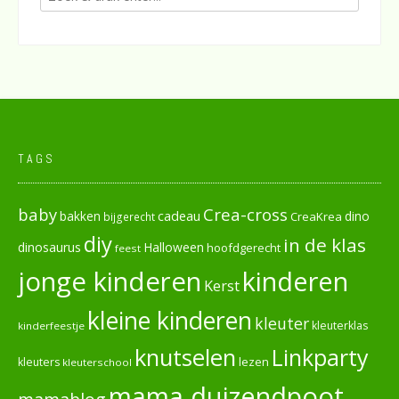
TAGS
baby
Crea-cross
cadeau
dino
bakken
CreaKrea
bijgerecht
diy
in de klas
dinosaurus
Halloween
hoofdgerecht
feest
jonge kinderen
kinderen
Kerst
kleine kinderen
kleuter
kleuterklas
kinderfeestje
knutselen
Linkparty
lezen
kleuters
kleuterschool
mama duizendpoot