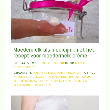
Moedermelk als medicijn…met het
recept voor moedermelk crème
GEPLAATST OP
18 OKTOBER 2018
DOOR
MAMA
DUIZENDPOOT
GEPLAATST IN
MAMA KNUTSELT
,
MAMA VERZORGT
GETAGD
BORSTVOEDING
,
KWAALTJES
,
MAMA DUIZENDPOOT
,
MAMA
VERHALEN
,
MAMABLOG
,
MEDICIJN
,
MELK
,
MOEDERMELK
,
VERZORGING
29 REACTIES