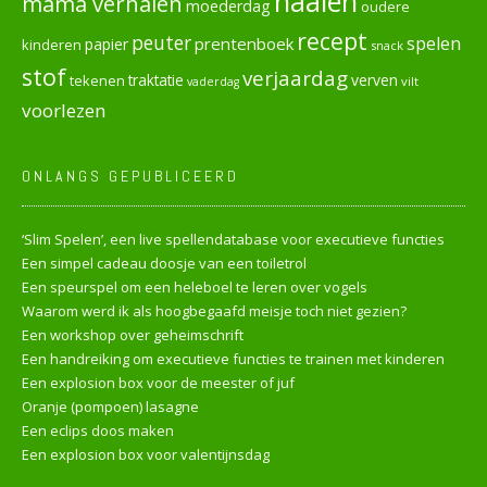
naaien
mama verhalen
moederdag
oudere
recept
peuter
spelen
prentenboek
papier
kinderen
snack
stof
verjaardag
verven
tekenen
traktatie
vilt
vaderdag
voorlezen
ONLANGS GEPUBLICEERD
‘Slim Spelen’, een live spellendatabase voor executieve functies
Een simpel cadeau doosje van een toiletrol
Een speurspel om een heleboel te leren over vogels
Waarom werd ik als hoogbegaafd meisje toch niet gezien?
Een workshop over geheimschrift
Een handreiking om executieve functies te trainen met kinderen
Een explosion box voor de meester of juf
Oranje (pompoen) lasagne
Een eclips doos maken
Een explosion box voor valentijnsdag