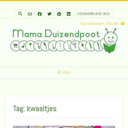
Spring
naar
COOKIEBELEID (EU)
inhoud
0 producten
- €0.00
MENU
Tag:
kwaaltjes