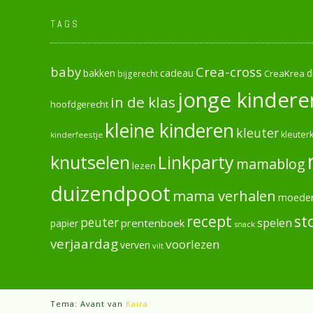
TAGS
baby
Crea-cross
cadeau
d
bakken
CreaKrea
bijgerecht
jonge kindere
in de klas
hoofdgerecht
kleine kinderen
kleuter
kleuterk
kinderfeestje
knutselen
Linkparty
mamablog
lezen
duizendpoot
mama verhalen
moede
recept
st
peuter
spelen
prentenboek
papier
snack
verjaardag
voorlezen
verven
vilt
Tema: Avant van
Kaira