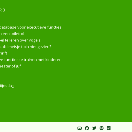
RD
endatabase voor executieve functies
 een toiletrol
l te leren over vogels
afd meisje toch niet gezien?
rift
e functies te trainen met kinderen
ester of juf
tijnsdag