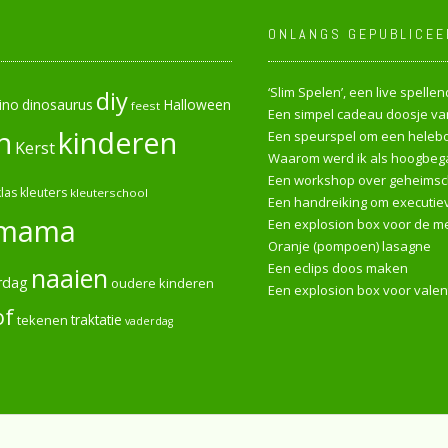
ONLANGS GEPUBLICEE
‘Slim Spelen’, een live spell
diy
ino
dinosaurus
Halloween
feest
Een simpel cadeau doosje van
n
kinderen
Een speurspel om een heleboe
Kerst
Waarom werd ik als hoogbega
Een workshop over geheimsch
las
kleuters
kleuterschool
Een handreiking om executiev
mama
Een explosion box voor de me
Oranje (pompoen) lasagne
Een eclips doos maken
naaien
rdag
oudere kinderen
Een explosion box voor valen
of
tekenen
traktatie
vaderdag