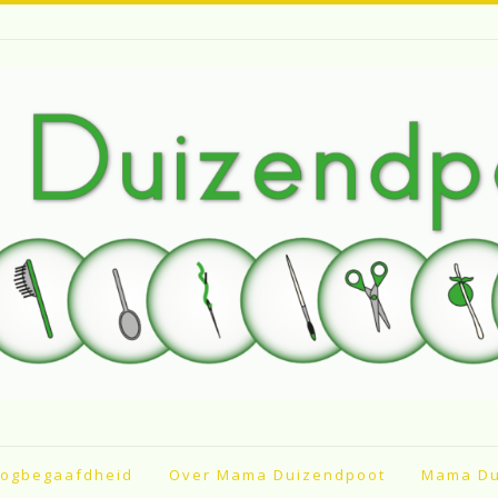
ogbegaafdheid
Over Mama Duizendpoot
Mama Du