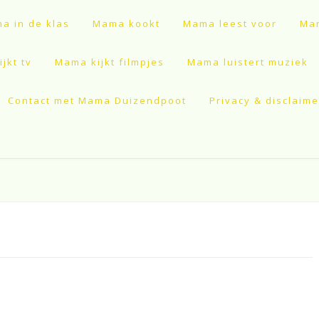
a in de klas
Mama kookt
Mama leest voor
Mam
jkt tv
Mama kijkt filmpjes
Mama luistert muziek
Contact met Mama Duizendpoot
Privacy & disclaime