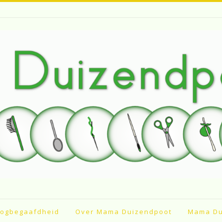
ogbegaafdheid
Over Mama Duizendpoot
Mama Du