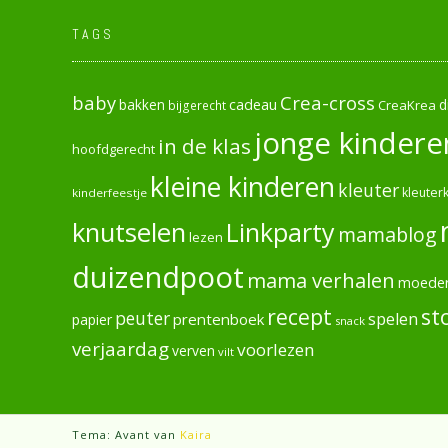
TAGS
baby
Crea-cross
cadeau
d
bakken
CreaKrea
bijgerecht
jonge kindere
in de klas
hoofdgerecht
kleine kinderen
kleuter
kleuterk
kinderfeestje
knutselen
Linkparty
mamablog
lezen
duizendpoot
mama verhalen
moede
recept
st
peuter
spelen
prentenboek
papier
snack
verjaardag
voorlezen
verven
vilt
Tema: Avant van
Kaira