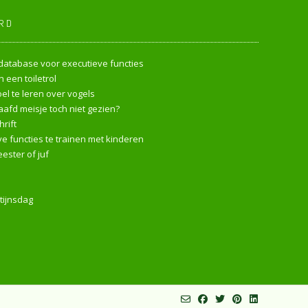
RD
endatabase voor executieve functies
 een toiletrol
l te leren over vogels
afd meisje toch niet gezien?
rift
e functies te trainen met kinderen
ester of juf
tijnsdag