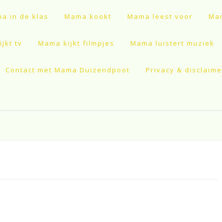
a in de klas
Mama kookt
Mama leest voor
Mam
jkt tv
Mama kijkt filmpjes
Mama luistert muziek
Contact met Mama Duizendpoot
Privacy & disclaime