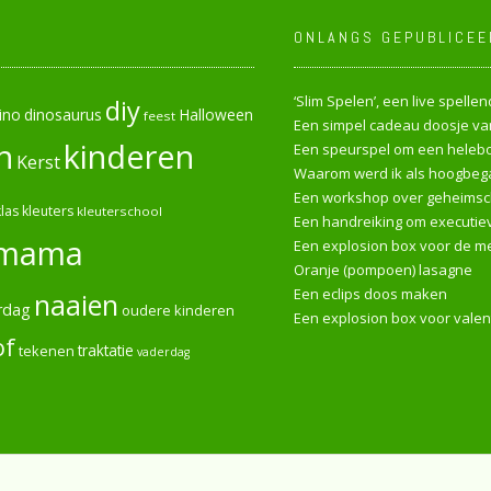
ONLANGS GEPUBLICEE
‘Slim Spelen’, een live spell
diy
ino
dinosaurus
Halloween
feest
Een simpel cadeau doosje van
n
kinderen
Een speurspel om een heleboe
Kerst
Waarom werd ik als hoogbega
Een workshop over geheimsch
las
kleuters
kleuterschool
Een handreiking om executiev
mama
Een explosion box voor de me
Oranje (pompoen) lasagne
Een eclips doos maken
naaien
rdag
oudere kinderen
Een explosion box voor valen
of
tekenen
traktatie
vaderdag