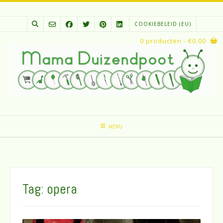
Spring
naar
COOKIEBELEID (EU)
inhoud
0 producten
- €0.00
MENU
Tag:
opera