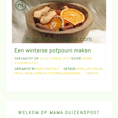
Een winterse potpourri maken
GEPLAATST OP
24 DECEMBER 2019
DOOR
MAMA
DUIZENDPOOT
GEPLAATST IN
MAMA KNUTSELT
GETAGD
APPEL
,
DECORATIE
,
FRUIT
,
GEUR
,
OVEN
,
POT POURRI
,
SINAASAPPEL
1 REACTIE
WELKOM OP MAMA DUIZENDPOOT