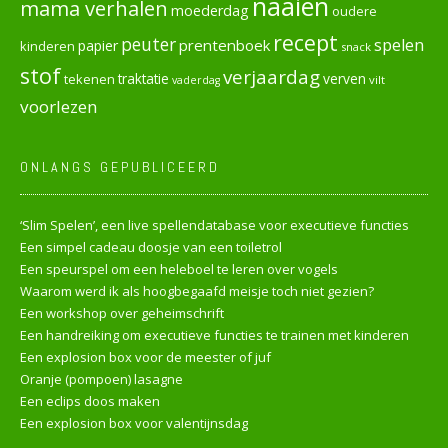
naaien
mama verhalen
moederdag
oudere
recept
peuter
spelen
prentenboek
papier
kinderen
snack
stof
verjaardag
verven
tekenen
traktatie
vilt
vaderdag
voorlezen
ONLANGS GEPUBLICEERD
‘Slim Spelen’, een live spellendatabase voor executieve functies
Een simpel cadeau doosje van een toiletrol
Een speurspel om een heleboel te leren over vogels
Waarom werd ik als hoogbegaafd meisje toch niet gezien?
Een workshop over geheimschrift
Een handreiking om executieve functies te trainen met kinderen
Een explosion box voor de meester of juf
Oranje (pompoen) lasagne
Een eclips doos maken
Een explosion box voor valentijnsdag