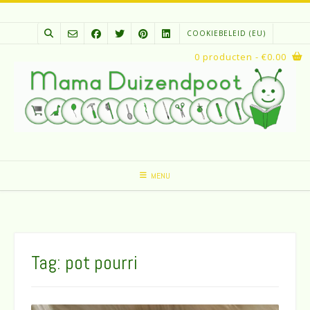
Spring
naar
COOKIEBELEID (EU)
inhoud
0 producten
- €0.00
MENU
Tag:
pot pourri