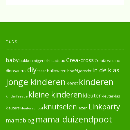
TAGS
baby
Crea-cross
cadeau
dino
bakken
CreaKrea
bijgerecht
diy
in de klas
dinosaurus
Halloween
hoofdgerecht
feest
jonge kinderen
kinderen
Kerst
kleine kinderen
kleuter
kleuterklas
kinderfeestje
knutselen
Linkparty
lezen
kleuters
kleuterschool
mama duizendpoot
mamablog