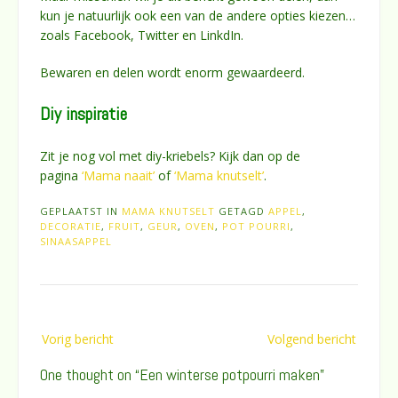
kun je natuurlijk ook een van de andere opties kiezen…
zoals Facebook, Twitter en LinkdIn.
Bewaren en delen wordt enorm gewaardeerd.
Diy inspiratie
Zit je nog vol met diy-kriebels? Kijk dan op de
pagina
‘Mama naait’
of
‘Mama knutselt’
.
GEPLAATST IN
MAMA KNUTSELT
GETAGD
APPEL
,
DECORATIE
,
FRUIT
,
GEUR
,
OVEN
,
POT POURRI
,
SINAASAPPEL
Bericht
Vorig bericht
Volgend bericht
navigatie
One thought on “
Een winterse potpourri maken
”