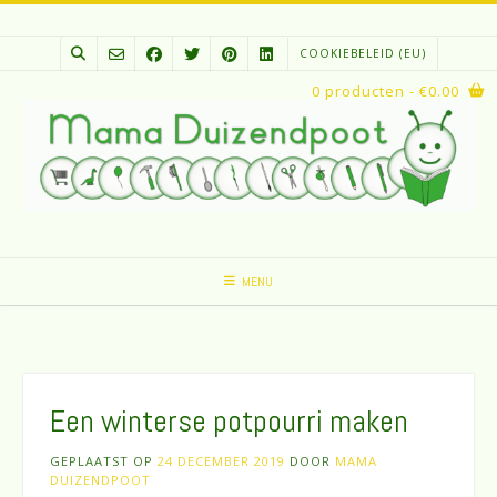
Spring
naar
COOKIEBELEID (EU)
inhoud
0 producten
- €0.00
MENU
Een winterse potpourri maken
GEPLAATST OP
24 DECEMBER 2019
DOOR
MAMA
DUIZENDPOOT