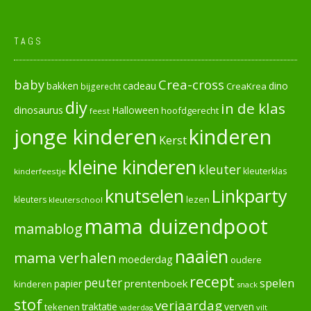
TAGS
baby
Crea-cross
cadeau
dino
bakken
CreaKrea
bijgerecht
diy
in de klas
dinosaurus
Halloween
hoofdgerecht
feest
jonge kinderen
kinderen
Kerst
kleine kinderen
kleuter
kleuterklas
kinderfeestje
knutselen
Linkparty
lezen
kleuters
kleuterschool
mama duizendpoot
mamablog
naaien
mama verhalen
moederdag
oudere
recept
peuter
spelen
prentenboek
papier
kinderen
snack
stof
verjaardag
verven
tekenen
traktatie
vilt
vaderdag