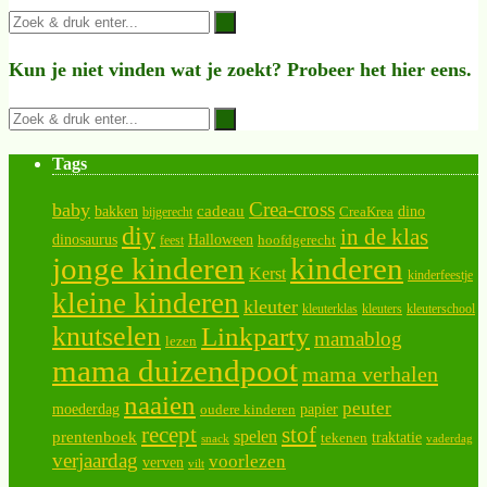
Kun je niet vinden wat je zoekt? Probeer het hier eens.
Tags
Crea-cross
baby
cadeau
bakken
CreaKrea
dino
bijgerecht
diy
in de klas
dinosaurus
Halloween
hoofdgerecht
feest
jonge kinderen
kinderen
Kerst
kinderfeestje
kleine kinderen
kleuter
kleuterklas
kleuters
kleuterschool
knutselen
Linkparty
mamablog
lezen
mama duizendpoot
mama verhalen
naaien
peuter
moederdag
papier
oudere kinderen
recept
stof
spelen
prentenboek
traktatie
tekenen
snack
vaderdag
verjaardag
voorlezen
verven
vilt