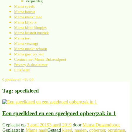
verjaardag
Mama speelt
Mama bouwt
Mama maakt mee
Mama kijkt tv
Mama kijkt filmpjes
Mama luistert muziek
Mama test
Mama verzorgt
Mama maakt schoon
Mama gaat op pad
Contact met Mama Duizendpoot
Privacy & disclaimer
Linkparty
0 producten
- €0.00
Tag:
speelkleed
Een speelkleed en een speelgoed opbergzak in 1
Geplaatst op
3 april 2019
3 april 2019
door
Mama Duizendpoot
Geplaatst in
Mama naait
Getagd
kleed
,
naaien
,
opberger
,
opruimen
,