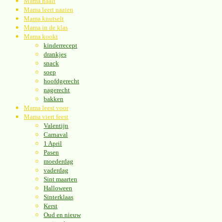
Mama naait
Mama leert naaien
Mama knutselt
Mama in de klas
Mama kookt
kinderrecept
drankjes
snack
soep
hoofdgerecht
nagerecht
bakken
Mama leest voor
Mama viert feest
Valentijn
Carnaval
1 April
Pasen
moederdag
vaderdag
Sint maarten
Halloween
Sinterklaas
Kerst
Oud en nieuw