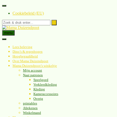
Spring
naar
Cookiebeleid (EU)
inhoud
menu
Lees beleving
Dino’s & regenbogen
Hoogbegaafdheid
Over Mama Duizendpoot
Mama Duizendpoot’s winkeltje
Mijn account
Naai patronen
Speelgoed
Verkleedkleding
Kleding
Kameraccessoires
Overig
printables
Afrekenen
Winkelmand