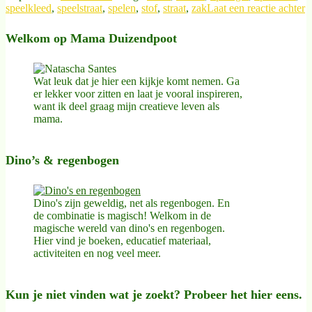
speelkleed
,
speelstraat
,
spelen
,
stof
,
straat
,
zak
Laat een reactie achter
Welkom op Mama Duizendpoot
Wat leuk dat je hier een kijkje komt nemen. Ga
er lekker voor zitten en laat je vooral inspireren,
want ik deel graag mijn creatieve leven als
mama.
Dino’s & regenbogen
Dino's zijn geweldig, net als regenbogen. En
de combinatie is magisch! Welkom in de
magische wereld van dino's en regenbogen.
Hier vind je boeken, educatief materiaal,
activiteiten en nog veel meer.
Kun je niet vinden wat je zoekt? Probeer het hier eens.