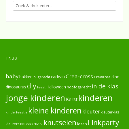
TAGS
baby
Crea-cross
cadeau
dino
bakken
CreaKrea
bijgerecht
diy
in de klas
dinosaurus
Halloween
hoofdgerecht
feest
jonge kinderen
kinderen
Kerst
kleine kinderen
kleuter
kleuterklas
kinderfeestje
knutselen
Linkparty
lezen
kleuters
kleuterschool