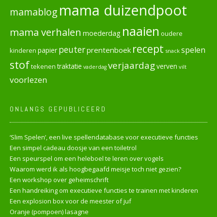
mama duizendpoot
mamablog
naaien
mama verhalen
moederdag
oudere
recept
peuter
spelen
prentenboek
papier
kinderen
snack
stof
verjaardag
verven
tekenen
traktatie
vilt
vaderdag
voorlezen
ONLANGS GEPUBLICEERD
‘Slim Spelen’, een live spellendatabase voor executieve functies
Een simpel cadeau doosje van een toiletrol
Een speurspel om een heleboel te leren over vogels
Waarom werd ik als hoogbegaafd meisje toch niet gezien?
Een workshop over geheimschrift
Een handreiking om executieve functies te trainen met kinderen
Een explosion box voor de meester of juf
Oranje (pompoen) lasagne