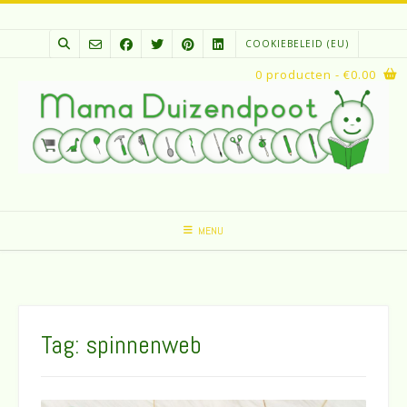
Spring
naar
COOKIEBELEID (EU)
inhoud
0 producten
- €0.00
MENU
Tag:
spinnenweb