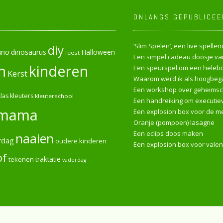
ONLANGS GEPUBLICEE
‘Slim Spelen’, een live spell
diy
ino
dinosaurus
Halloween
feest
Een simpel cadeau doosje van
n
kinderen
Een speurspel om een heleboe
Kerst
Waarom werd ik als hoogbega
Een workshop over geheimsch
las
kleuters
kleuterschool
Een handreiking om executiev
mama
Een explosion box voor de me
Oranje (pompoen) lasagne
Een eclips doos maken
naaien
rdag
oudere kinderen
Een explosion box voor valen
of
tekenen
traktatie
vaderdag