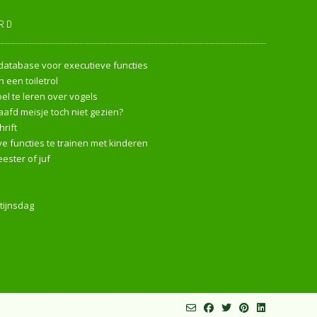
RD
endatabase voor executieve functies
 een toiletrol
l te leren over vogels
afd meisje toch niet gezien?
rift
e functies te trainen met kinderen
ester of juf
tijnsdag