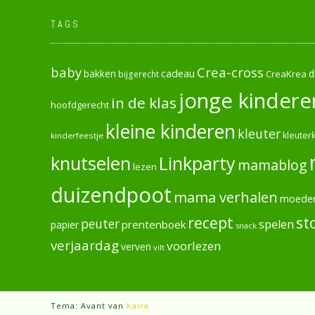
TAGS
baby
Crea-cross
cadeau
d
bakken
CreaKrea
bijgerecht
jonge kindere
in de klas
hoofdgerecht
kleine kinderen
kleuter
kleuterk
kinderfeestje
knutselen
Linkparty
mamablog
lezen
duizendpoot
mama verhalen
moede
recept
st
peuter
spelen
prentenboek
papier
snack
verjaardag
voorlezen
verven
vilt
Tema: Avant van
Kaira