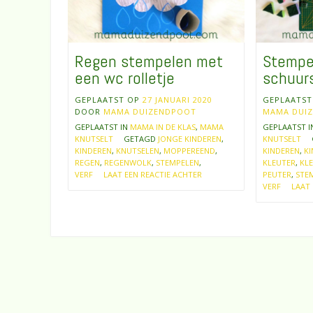
Regen stempelen met
Stempe
een wc rolletje
schuur
GEPLAATST OP
27 JANUARI 2020
GEPLAATS
DOOR
MAMA DUIZENDPOOT
MAMA DUI
GEPLAATST IN
MAMA IN DE KLAS
,
MAMA
GEPLAATST 
KNUTSELT
GETAGD
JONGE KINDEREN
,
KNUTSELT
KINDEREN
,
KNUTSELEN
,
MOPPEREEND
,
KINDEREN
,
KI
REGEN
,
REGENWOLK
,
STEMPELEN
,
KLEUTER
,
KL
VERF
LAAT EEN REACTIE ACHTER
PEUTER
,
STE
VERF
LAAT 