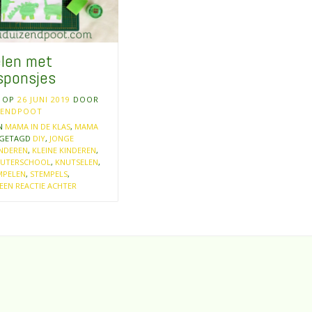
len met
sponsjes
T OP
26 JUNI 2019
DOOR
ZENDPOOT
IN
MAMA IN DE KLAS
,
MAMA
GETAGD
DIY
,
JONGE
NDEREN
,
KLEINE KINDEREN
,
EUTERSCHOOL
,
KNUTSELEN
,
MPELEN
,
STEMPELS
,
EEN REACTIE ACHTER