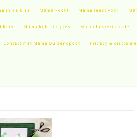
a in de klas
Mama kookt
Mama leest voor
Mam
jkt tv
Mama kijkt filmpjes
Mama luistert muziek
Contact met Mama Duizendpoot
Privacy & disclaime