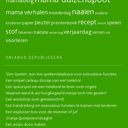
mamablog
naaien
mama verhalen
moederdag
oudere
recept
peuter
spelen
prentenboek
papier
kinderen
snack
stof
verjaardag
verven
tekenen
traktatie
vilt
vaderdag
voorlezen
ONLANGS GEPUBLICEERD
‘Slim Spelen’, een live spellendatabase voor executieve functies
Een simpel cadeau doosje van een toiletrol
Een speurspel om een heleboel te leren over vogels
Waarom werd ik als hoogbegaafd meisje toch niet gezien?
Een workshop over geheimschrift
Een handreiking om executieve functies te trainen met kinderen
Een explosion box voor de meester of juf
Oranje (pompoen) lasagne
Een eclips doos maken