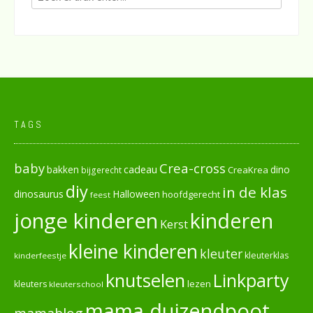
TAGS
baby
Crea-cross
cadeau
dino
bakken
CreaKrea
bijgerecht
diy
in de klas
dinosaurus
Halloween
hoofdgerecht
feest
jonge kinderen
kinderen
Kerst
kleine kinderen
kleuter
kleuterklas
kinderfeestje
knutselen
Linkparty
lezen
kleuters
kleuterschool
mama duizendpoot