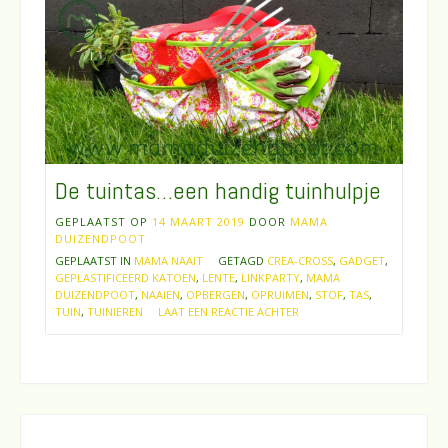
De tuintas…een handig tuinhulpje
GEPLAATST OP
14 MAART 2019
DOOR
MAMA
DUIZENDPOOT
GEPLAATST IN
MAMA NAAIT
GETAGD
CREA-CROSS
,
GADGET
,
GEPLASTIFICEERD KATOEN
,
LENTE
,
LINKPARTY
,
MAMA
DUIZENDPOOT
,
NAAIEN
,
OPBERGEN
,
OPRUIMEN
,
STOF
,
TAS
,
TUIN
,
TUINIEREN
LAAT EEN REACTIE ACHTER