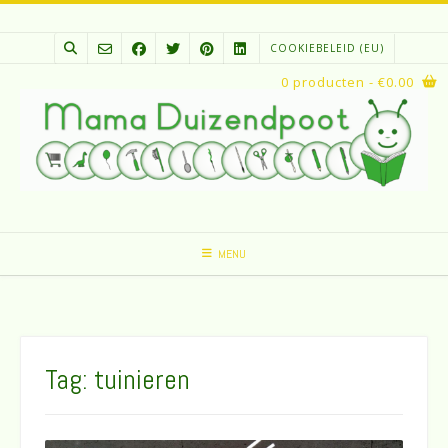
Spring
naar
COOKIEBELEID (EU)
inhoud
0 producten
- €0.00
MENU
Tag:
tuinieren