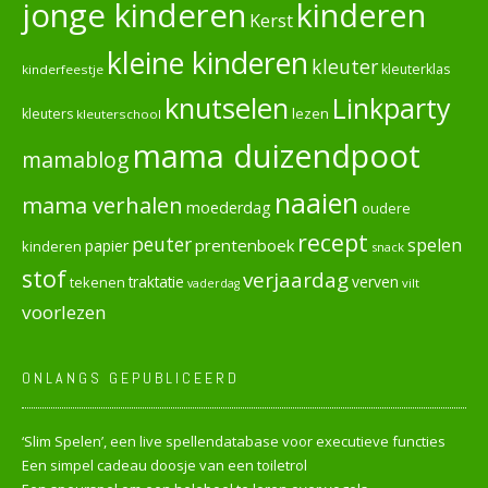
jonge kinderen
kinderen
Kerst
kleine kinderen
kleuter
kleuterklas
kinderfeestje
knutselen
Linkparty
lezen
kleuters
kleuterschool
mama duizendpoot
mamablog
naaien
mama verhalen
moederdag
oudere
recept
peuter
spelen
prentenboek
papier
kinderen
snack
stof
verjaardag
verven
tekenen
traktatie
vilt
vaderdag
voorlezen
ONLANGS GEPUBLICEERD
‘Slim Spelen’, een live spellendatabase voor executieve functies
Een simpel cadeau doosje van een toiletrol