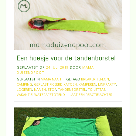
Een hoesje voor de tandenborstel
GEPLAATST OP
24 JULI 2019
DOOR
MAMA
DUIZENDPOOT
GEPLAATST IN
MAMA NAAIT
GETAGD
BREAKER TEFLON
,
CAMPING
,
GEPLASTIFICEERD KATOEN
,
KAMPEREN
,
LINKPARTY
,
LOGEREN
,
NAAIEN
,
STOF
,
TANDENBORSTEL
,
TOILETTAS
,
VAKANTIE
,
WATERAFSTOTEND
LAAT EEN REACTIE ACHTER