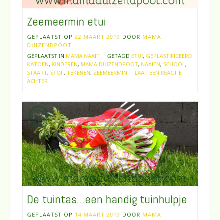
Zeemeermin etui
GEPLAATST OP
22 MAART 2019
DOOR
MAMA
DUIZENDPOOT
GEPLAATST IN
MAMA NAAIT
GETAGD
ETUI
,
GEPLASTIFICEERD
KATOEN
,
KINDEREN
,
MAMA DUIZENDPOOT
,
NAAIEN
,
SCHOOL
,
STAART
,
STOF
,
TEKENEN
,
ZEEMEERMIN
LAAT EEN REACTIE
ACHTER
De tuintas…een handig tuinhulpje
GEPLAATST OP
14 MAART 2019
DOOR
MAMA