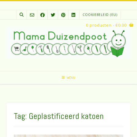
Spring
naar
COOKIEBELEID (EU)
inhoud
0 producten
- €0.00
MENU
Tag:
Geplastificeerd katoen