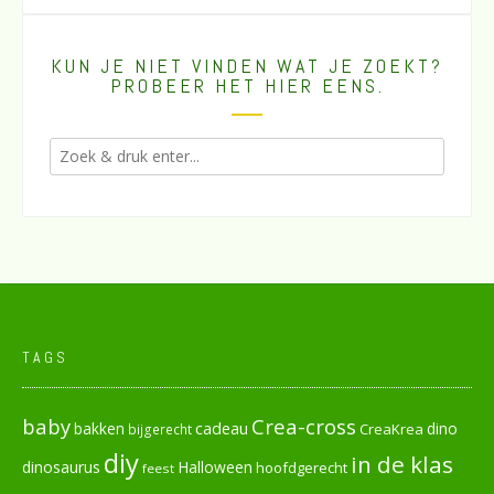
KUN JE NIET VINDEN WAT JE ZOEKT?
PROBEER HET HIER EENS.
TAGS
baby
Crea-cross
cadeau
dino
bakken
CreaKrea
bijgerecht
diy
in de klas
dinosaurus
Halloween
hoofdgerecht
feest