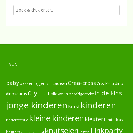
TAGS
baby
Crea-cross
cadeau
dino
bakken
CreaKrea
bijgerecht
diy
in de klas
dinosaurus
Halloween
hoofdgerecht
feest
jonge kinderen
kinderen
Kerst
kleine kinderen
kleuter
kleuterklas
kinderfeestje
knutselen
Linkparty
lezen
kleuters
kleuterschool