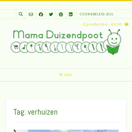
Spring
naar
COOKIEBELEID (EU)
inhoud
0 producten
- €0.00
MENU
Tag:
verhuizen