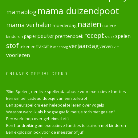
mama duizendpoot
mamablog
naaien
mama verhalen
moederdag
oudere
recept
peuter
spelen
prentenboek
papier
kinderen
snack
stof
verjaardag
verven
tekenen
traktatie
vilt
vaderdag
voorlezen
ONLANGS GEPUBLICEERD
‘Slim Spelen’, een live spellendatabase voor executieve functies
Een simpel cadeau doosje van een toiletrol
Een speurspel om een heleboel te leren over vogels
Waarom werd ik als hoogbegaafd meisje toch niet gezien?
Een workshop over geheimschrift
Een handreiking om executieve functies te trainen met kinderen
Een explosion box voor de meester of juf