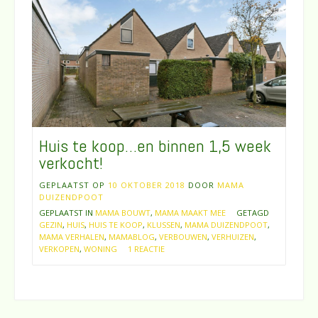
Huis te koop…en binnen 1,5 week
verkocht!
GEPLAATST OP
10 OKTOBER 2018
DOOR
MAMA
DUIZENDPOOT
GEPLAATST IN
MAMA BOUWT
,
MAMA MAAKT MEE
GETAGD
GEZIN
,
HUIS
,
HUIS TE KOOP
,
KLUSSEN
,
MAMA DUIZENDPOOT
,
MAMA VERHALEN
,
MAMABLOG
,
VERBOUWEN
,
VERHUIZEN
,
VERKOPEN
,
WONING
1 REACTIE