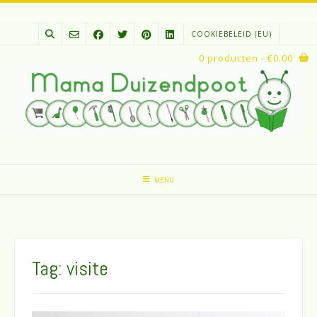
Spring
naar
COOKIEBELEID (EU)
inhoud
0 producten
- €0.00
MENU
Tag:
visite