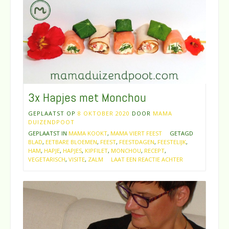
3x Hapjes met Monchou
GEPLAATST OP
8 OKTOBER 2020
DOOR
MAMA
DUIZENDPOOT
GEPLAATST IN
MAMA KOOKT
,
MAMA VIERT FEEST
GETAGD
BLAD
,
EETBARE BLOEMEN
,
FEEST
,
FEESTDAGEN
,
FEESTELIJK
,
HAM
,
HAPJE
,
HAPJES
,
KIPFILET
,
MONCHOU
,
RECEPT
,
VEGETARISCH
,
VISITE
,
ZALM
LAAT EEN REACTIE ACHTER