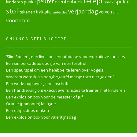
recept
peuter
spelen
prentenboek
papier
kinderen
snack
stof
verjaardag
verven
tekenen
traktatie
vilt
vaderdag
voorlezen
ONLANGS GEPUBLICEERD
‘Slim Spelen’, een live spellendatabase voor executieve functies
Een simpel cadeau doosje van een toiletrol
Een speurspel om een heleboel te leren over vogels
Waarom werd ik als hoogbegaafd meisje toch niet gezien?
Een workshop over geheimschrift
Een handreiking om executieve functies te trainen met kinderen
Een explosion box voor de meester of juf
Oranje (pompoen) lasagne
Een eclips doos maken
Een explosion box voor valentijnsdag