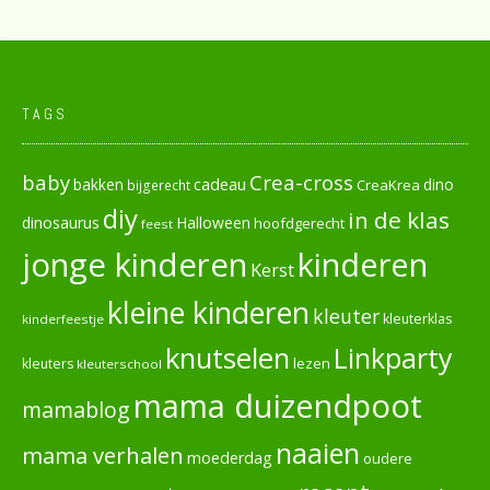
TAGS
baby
Crea-cross
cadeau
dino
bakken
CreaKrea
bijgerecht
diy
in de klas
dinosaurus
Halloween
hoofdgerecht
feest
jonge kinderen
kinderen
Kerst
kleine kinderen
kleuter
kleuterklas
kinderfeestje
knutselen
Linkparty
lezen
kleuters
kleuterschool
mama duizendpoot
mamablog
naaien
mama verhalen
moederdag
oudere