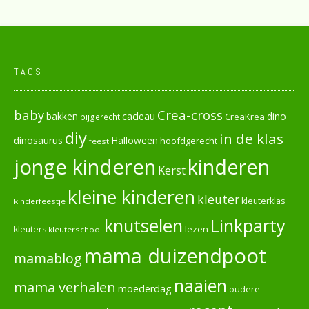
TAGS
baby
Crea-cross
cadeau
dino
bakken
CreaKrea
bijgerecht
diy
in de klas
dinosaurus
Halloween
hoofdgerecht
feest
jonge kinderen
kinderen
Kerst
kleine kinderen
kleuter
kleuterklas
kinderfeestje
knutselen
Linkparty
lezen
kleuters
kleuterschool
mama duizendpoot
mamablog
naaien
mama verhalen
moederdag
oudere