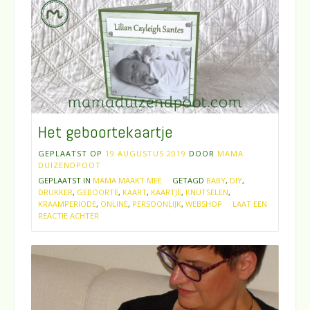
Het geboortekaartje
GEPLAATST OP
19 AUGUSTUS 2019
DOOR
MAMA
DUIZENDPOOT
GEPLAATST IN
MAMA MAAKT MEE
GETAGD
BABY
,
DIY
,
DRUKKER
,
GEBOORTE
,
KAART
,
KAARTJE
,
KNUTSELEN
,
KRAAMPERIODE
,
ONLINE
,
PERSOONLIJK
,
WEBSHOP
LAAT EEN
REACTIE ACHTER