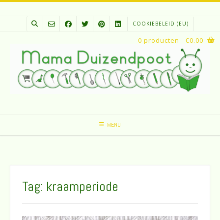
Spring
naar
COOKIEBELEID (EU)
inhoud
0 producten
- €0.00
MENU
Tag:
kraamperiode