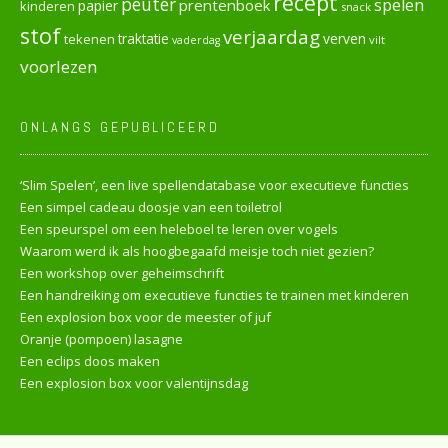
recept
peuter
spelen
prentenboek
papier
kinderen
snack
stof
verjaardag
verven
tekenen
traktatie
vilt
vaderdag
voorlezen
ONLANGS GEPUBLICEERD
‘Slim Spelen’, een live spellendatabase voor executieve functies
Een simpel cadeau doosje van een toiletrol
Een speurspel om een heleboel te leren over vogels
Waarom werd ik als hoogbegaafd meisje toch niet gezien?
Een workshop over geheimschrift
Een handreiking om executieve functies te trainen met kinderen
Een explosion box voor de meester of juf
Oranje (pompoen) lasagne
Een eclips doos maken
Een explosion box voor valentijnsdag