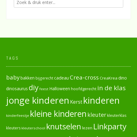
TAGS
baby
Crea-cross
cadeau
dino
bakken
CreaKrea
bijgerecht
diy
in de klas
dinosaurus
Halloween
hoofdgerecht
feest
jonge kinderen
kinderen
Kerst
kleine kinderen
kleuter
kleuterklas
kinderfeestje
knutselen
Linkparty
lezen
kleuters
kleuterschool