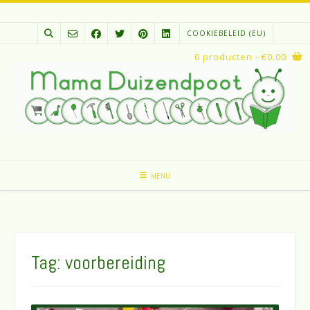
Spring
naar
COOKIEBELEID (EU)
inhoud
0 producten
- €0.00
MENU
Tag:
voorbereiding