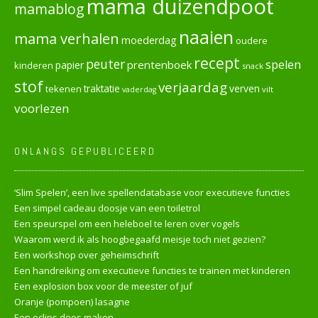
mama duizendpoot
mamablog
naaien
mama verhalen
moederdag
oudere
recept
peuter
spelen
prentenboek
papier
kinderen
snack
stof
verjaardag
verven
tekenen
traktatie
vilt
vaderdag
voorlezen
ONLANGS GEPUBLICEERD
‘Slim Spelen’, een live spellendatabase voor executieve functies
Een simpel cadeau doosje van een toiletrol
Een speurspel om een heleboel te leren over vogels
Waarom werd ik als hoogbegaafd meisje toch niet gezien?
Een workshop over geheimschrift
Een handreiking om executieve functies te trainen met kinderen
Een explosion box voor de meester of juf
Oranje (pompoen) lasagne
Een eclips doos maken