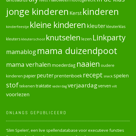
feest
jonge kinderen
kinderen
Kerst
kleine kinderen
kleuter
kleuterklas
kinderfeestje
knutselen
Linkparty
lezen
kleuters
kleuterschool
mama duizendpoot
mamablog
naaien
mama verhalen
moederdag
oudere
recept
peuter
spelen
prentenboek
papier
kinderen
snack
stof
verjaardag
verven
tekenen
traktatie
vilt
vaderdag
voorlezen
ONLANGS GEPUBLICEERD
‘Slim Spelen’, een live spellendatabase voor executieve functies