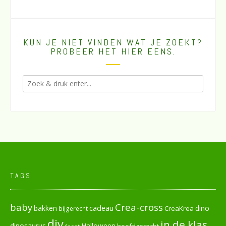
KUN JE NIET VINDEN WAT JE ZOEKT?
PROBEER HET HIER EENS.
TAGS
baby
Crea-cross
cadeau
dino
bakken
CreaKrea
bijgerecht
diy
in de klas
dinosaurus
Halloween
hoofdgerecht