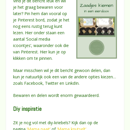
Vind je dit bericht leuk en wil
je het graag bewaren voor
later? Pin hem dan vooral op
je Pinterest bord, zodat je het
nog eens rustig terug kunt
lezen. Hier onder staan een
aantal ‘Social media
icoontjes’, waaronder ook die
van Pinterest. Hier kun je op
klikken om te pinnen.
Maar misschien wil je dit bericht gewoon delen, dan
kun je natuurlijk ook een van de andere opties kiezen…
zoals Facebook, Twitter en LinkdIn.
Bewaren en delen wordt enorm gewaardeerd.
Diy inspiratie
Zit je nog vol met diy-kriebels? Kijk dan op de
pagina
‘Mama naait’
of
‘Mama knutselt’
.