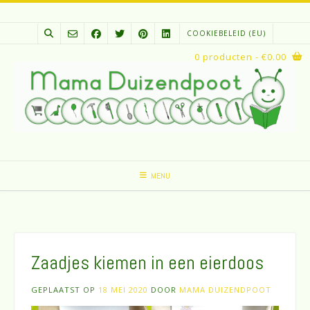
Spring
naar
COOKIEBELEID (EU)
inhoud
0 producten
- €0.00
MENU
Zaadjes kiemen in een eierdoos
GEPLAATST OP
18 MEI 2020
DOOR
MAMA DUIZENDPOOT