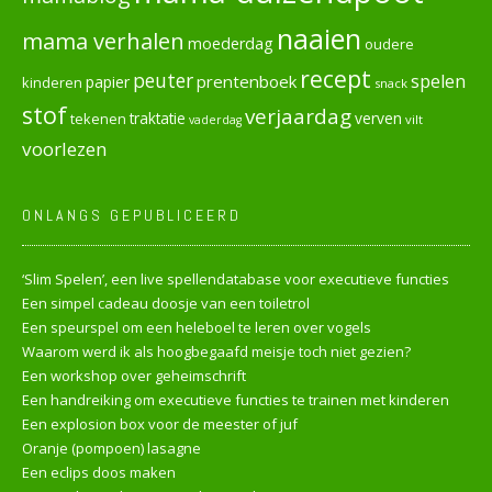
naaien
mama verhalen
moederdag
oudere
recept
peuter
spelen
prentenboek
papier
kinderen
snack
stof
verjaardag
verven
tekenen
traktatie
vilt
vaderdag
voorlezen
ONLANGS GEPUBLICEERD
‘Slim Spelen’, een live spellendatabase voor executieve functies
Een simpel cadeau doosje van een toiletrol
Een speurspel om een heleboel te leren over vogels
Waarom werd ik als hoogbegaafd meisje toch niet gezien?
Een workshop over geheimschrift
Een handreiking om executieve functies te trainen met kinderen
Een explosion box voor de meester of juf
Oranje (pompoen) lasagne
Een eclips doos maken