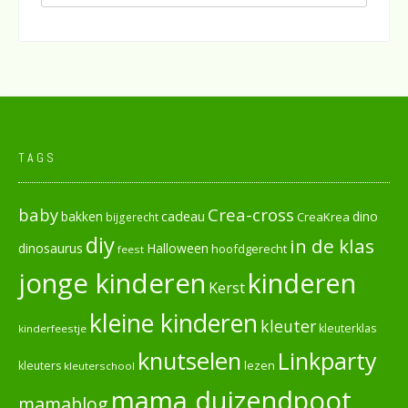
TAGS
baby
Crea-cross
cadeau
dino
bakken
CreaKrea
bijgerecht
diy
in de klas
dinosaurus
Halloween
hoofdgerecht
feest
jonge kinderen
kinderen
Kerst
kleine kinderen
kleuter
kleuterklas
kinderfeestje
knutselen
Linkparty
lezen
kleuters
kleuterschool
mama duizendpoot
mamablog