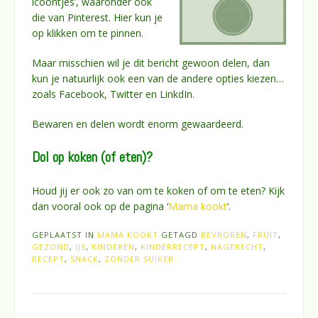
icoontjes’, waaronder ook
die van Pinterest. Hier kun je
op klikken om te pinnen.
Maar misschien wil je dit bericht gewoon delen, dan
kun je natuurlijk ook een van de andere opties kiezen…
zoals Facebook, Twitter en LinkdIn.
Bewaren en delen wordt enorm gewaardeerd.
Dol op koken (of eten)?
Houd jij er ook zo van om te koken of om te eten? Kijk
dan vooral ook op de pagina ‘
Mama kookt
‘.
GEPLAATST IN
MAMA KOOKT
GETAGD
BEVROREN
,
FRUIT
,
GEZOND
,
IJS
,
KINDEREN
,
KINDERRECEPT
,
NAGERECHT
,
RECEPT
,
SNACK
,
ZONDER SUIKER