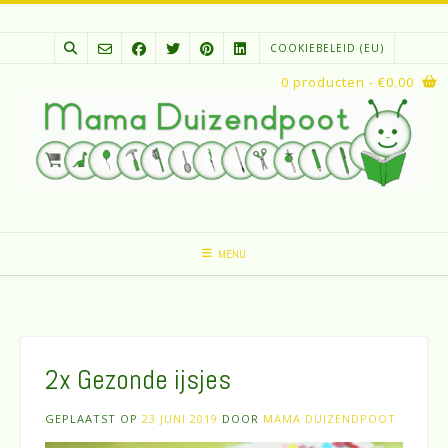
Spring
naar
COOKIEBELEID (EU)
inhoud
0 producten
- €0.00
MENU
2x Gezonde ijsjes
GEPLAATST OP
23 JUNI 2019
DOOR
MAMA DUIZENDPOOT