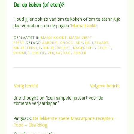
Dol op koken (of eten)?
Houd jij er ook zo van om te koken of om te eten? Kijk
dan vooral ook op de pagina ‘
Mama kookt
‘.
GEPLAATST IN
MAMA KOOKT
,
MAMA VIERT
FEEST
GETAGD
AARDBEI
,
CHOCOLADE
,
IJS
,
IJSTAART
,
KINDERFEESTJE
,
KINDERRECEPT
,
NAGERECHT
,
RECEPT
,
ROOMIJS
,
TOETJE
,
VERJAARDAG
,
ZOMER
Bericht
Vorig bericht
Volgend bericht
navigatie
One thought on “
Een simpele ijstaart voor de
zomerse verjaardagen
”
Pingback:
De lekkerste zoete Mascarpone recepten -
Food – ElsaRblog