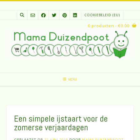
Spring
naar
COOKIEBELEID (EU)
inhoud
0 producten
- €0.00
MENU
Een simpele ijstaart voor de
zomerse verjaardagen
GEPLAATST OP
22 JUNI 2019
DOOR
MAMA DUIZENDPOOT