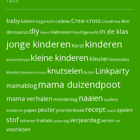
TAGS
baby
Crea-cross
cadeau
dino
bakken
CreaKrea
bijgerecht
diy
in de klas
dinosaurus
Halloween
hoofdgerecht
feest
jonge kinderen
kinderen
Kerst
kleine kinderen
kleuter
kleuterklas
kinderfeestje
knutselen
Linkparty
lezen
kleuters
kleuterschool
mama duizendpoot
mamablog
naaien
mama verhalen
moederdag
oudere
recept
peuter
spelen
prentenboek
papier
kinderen
snack
stof
verjaardag
verven
tekenen
traktatie
vilt
vaderdag
voorlezen