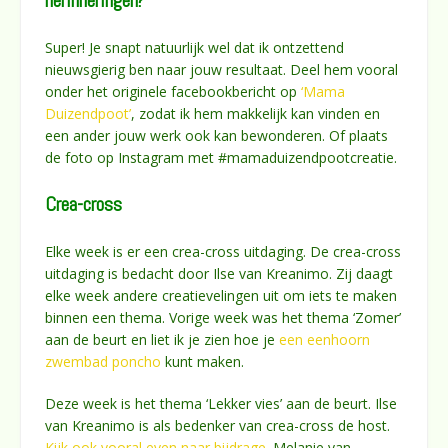
herinneringen?
Super! Je snapt natuurlijk wel dat ik ontzettend
nieuwsgierig ben naar jouw resultaat. Deel hem vooral
onder het originele facebookbericht op
‘Mama
Duizendpoot’
, zodat ik hem makkelijk kan vinden en
een ander jouw werk ook kan bewonderen. Of plaats
de foto op Instagram met #mamaduizendpootcreatie.
Crea-cross
Elke week is er een crea-cross uitdaging. De crea-cross
uitdaging is bedacht door Ilse van Kreanimo. Zij daagt
elke week andere creatievelingen uit om iets te maken
binnen een thema. Vorige week was het thema ‘Zomer’
aan de beurt en liet ik je zien hoe je
een eenhoorn
zwembad poncho
kunt maken.
Deze week is het thema ‘Lekker vies’ aan de beurt. Ilse
van Kreanimo is als bedenker van crea-cross de host.
Kijk ook vooral even naar bijdrage
. Melanie van