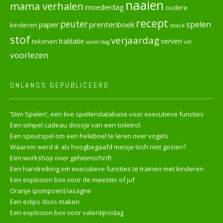
naaien
mama verhalen
moederdag
oudere
recept
peuter
spelen
prentenboek
papier
kinderen
snack
stof
verjaardag
verven
tekenen
traktatie
vilt
vaderdag
voorlezen
ONLANGS GEPUBLICEERD
‘Slim Spelen’, een live spellendatabase voor executieve functies
Een simpel cadeau doosje van een toiletrol
Een speurspel om een heleboel te leren over vogels
Waarom werd ik als hoogbegaafd meisje toch niet gezien?
Een workshop over geheimschrift
Een handreiking om executieve functies te trainen met kinderen
Een explosion box voor de meester of juf
Oranje (pompoen) lasagne
Een eclips doos maken
Een explosion box voor valentijnsdag