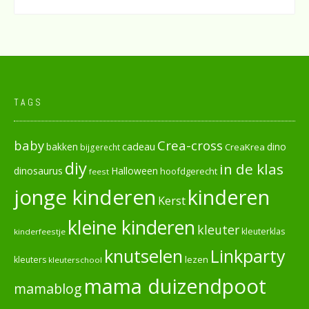
TAGS
baby
Crea-cross
cadeau
dino
bakken
CreaKrea
bijgerecht
diy
in de klas
dinosaurus
Halloween
hoofdgerecht
feest
jonge kinderen
kinderen
Kerst
kleine kinderen
kleuter
kleuterklas
kinderfeestje
knutselen
Linkparty
lezen
kleuters
kleuterschool
mama duizendpoot
mamablog