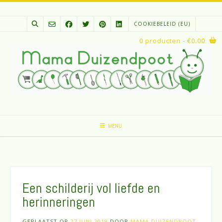
Spring
naar
COOKIEBELEID (EU)
inhoud
0 producten
- €0.00
MENU
Een schilderij vol liefde en
herinneringen
GEPLAATST OP
27 JUNI 2019
DOOR
MAMA DUIZENDPOOT