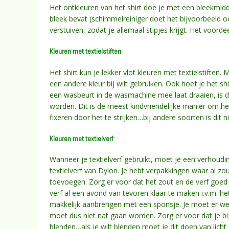
Het ontkleuren van het shirt doe je met een bleekmidde
bleek bevat (schimmelreiniger doet het bijvoorbeeld o
verstuiven, zodat je allemaal stipjes krijgt. Het voordee
Kleuren met textielstiften
Het shirt kun je lekker vlot kleuren met textielstiften.
een andere kleur bij wilt gebruiken. Ook hoef je het sh
een wasbeurt in de wasmachine mee laat draaien, is d
worden. Dit is de meest kindvriendelijke manier om het
fixeren door het te strijken…bij andere soorten is dit n
Kleuren met textielverf
Wanneer je textielverf gebruikt, moet je een verhoud
textielverf van Dylon. Je hebt verpakkingen waar al zo
toevoegen. Zorg er voor dat het zout en de verf goed 
verf al een avond van tevoren klaar te maken i.v.m. he
makkelijk aanbrengen met een sponsje. Je moet er wel 
moet dus niet nat gaan worden. Zorg er voor dat je bi
blenden…als je wilt blenden moet je dit doen van licht