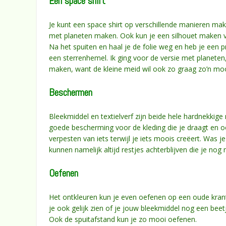
Een space shirt
Je kunt een space shirt op verschillende manieren mak
met planeten maken. Ook kun je een silhouet maken van
Na het spuiten en haal je de folie weg en heb je een 
een sterrenhemel. Ik ging voor de versie met planeten
maken, want de kleine meid wil ook zo graag zo’n mooi
Beschermen
Bleekmiddel en textielverf zijn beide hele hardnekkig
goede bescherming voor de kleding die je draagt en oo
verpesten van iets terwijl je iets moois creëert. Was 
kunnen namelijk altijd restjes achterblijven die je nog
Oefenen
Het ontkleuren kun je even oefenen op een oude krant.
je ook gelijk zien of je jouw bleekmiddel nog een be
Ook de spuitafstand kun je zo mooi oefenen.