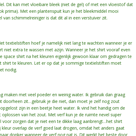
l. Dit kan met vloeibare bleek (niet de gel) of met een vloeistof dat
ok prima). Met een plantenspuit kun je het bleekmiddel mooi
l van schimmelreiniger is dat dit al in een verstuiver zit.
 Met textielstiften hoef je namelijk niet lang te wachten wanneer je er
irt niet extra te wassen met azijn. Wanneer je het shirt vooraf even
e space shirt na het kleuren eigenlijk gewoon klaar om gedragen te
 shirt te kleuren. Let er op dat je sommige textielstiften moet
iet nodig.
ing maken met veel poeder en weinig water. Ik gebruik dan graag
ut doorheen zit…gebruik je die niet, dan moet je zelf nog zout
opgelost zijn in een beetje heet water. Ik vind het handig om de
t oplossen van het zout. Met verf kun je de ruimte nevel super
voor zorgen dat je niet een te dikke laag aanbrengt…het shirt
j kleur overlap de verf goed laat drogen, omdat het anders gaat
 naar donker wanneer de verf nog nat is. Dit werkt het beste door