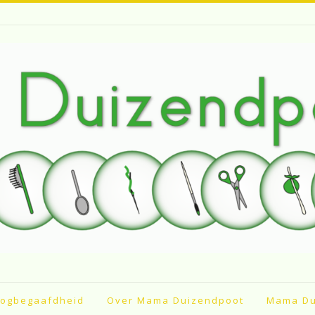
ogbegaafdheid
Over Mama Duizendpoot
Mama Du