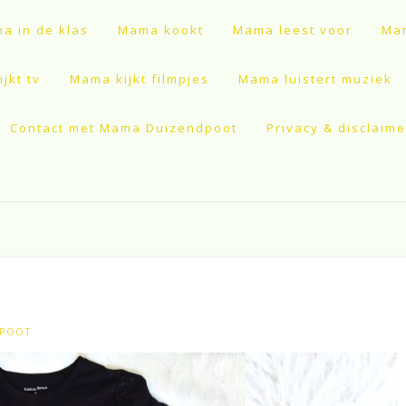
a in de klas
Mama kookt
Mama leest voor
Mam
jkt tv
Mama kijkt filmpjes
Mama luistert muziek
Contact met Mama Duizendpoot
Privacy & disclaime
DPOOT