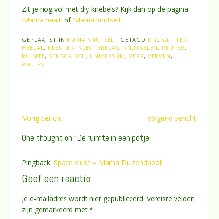
Zit je nog vol met diy-kriebels? Kijk dan op de pagina
‘Mama naait’
of
‘Mama knutselt’
.
GEPLAATST IN
MAMA KNUTSELT
GETAGD
DIY
,
GLITTER
,
HEELAL
,
KLEUTER
,
KLEUTERKLAS
,
KNUTSELEN
,
PEUTER
,
RUIMTE
,
SENSORISCH
,
UNIVERSUM
,
VERF
,
VERVEN
,
WATJES
Bericht
Vorig bericht
Volgend bericht
navigatie
One thought on “
De ruimte in een potje
”
Pingback:
Space slush – Mama Duizendpoot
Geef een reactie
Je e-mailadres wordt niet gepubliceerd.
Vereiste velden
zijn gemarkeerd met
*