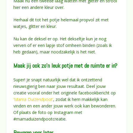
Maak nu een tweede laag watten met glitter en strooi
hier een andere kleur over.
Herhaal dit tot het potje helemaal propvol zit met
watjes, glitter en kleur.
Nu kan de deksel er op. Het dekseltje kun je nog
verven of er een lapje stof omheen binden (zoals ik
heb gedaan), maar noodzakelijk is het niet.
Maak jij ook zo’n leuk potje met de ruimte er in?
Super! Je snapt natuurlijk wel dat ik ontzettend
nieuwsgierig ben naar jouw resultaat. Deel jouw
creatie vooral onder het originele facebookbericht op
‘Mama Duizendpoot’
, zodat ik hem makkelijk kan
vinden en een ander jouw werk ook kan bewonderen.
Of plaats de foto op Instagram met
#mamaduizendpootcreatie.
Bewaren voor later