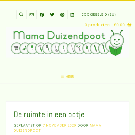
Spring
naar
COOKIEBELEID (EU)
inhoud
0 producten
- €0.00
MENU
De ruimte in een potje
GEPLAATST OP
7 NOVEMBER 2020
DOOR
MAMA
DUIZENDPOOT