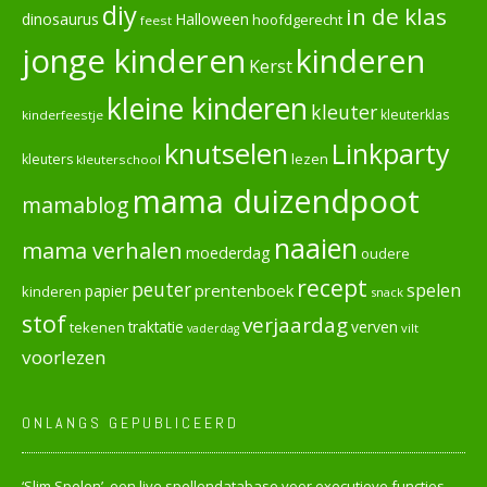
diy
in de klas
dinosaurus
Halloween
hoofdgerecht
feest
jonge kinderen
kinderen
Kerst
kleine kinderen
kleuter
kleuterklas
kinderfeestje
knutselen
Linkparty
lezen
kleuters
kleuterschool
mama duizendpoot
mamablog
naaien
mama verhalen
moederdag
oudere
recept
peuter
spelen
prentenboek
papier
kinderen
snack
stof
verjaardag
verven
tekenen
traktatie
vilt
vaderdag
voorlezen
ONLANGS GEPUBLICEERD
‘Slim Spelen’, een live spellendatabase voor executieve functies