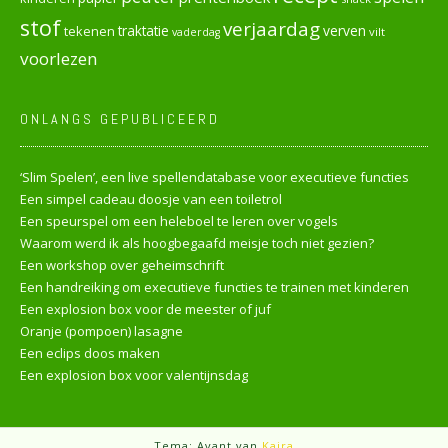
stof
verjaardag
verven
tekenen
traktatie
vilt
vaderdag
voorlezen
ONLANGS GEPUBLICEERD
‘Slim Spelen’, een live spellendatabase voor executieve functies
Een simpel cadeau doosje van een toiletrol
Een speurspel om een heleboel te leren over vogels
Waarom werd ik als hoogbegaafd meisje toch niet gezien?
Een workshop over geheimschrift
Een handreiking om executieve functies te trainen met kinderen
Een explosion box voor de meester of juf
Oranje (pompoen) lasagne
Een eclips doos maken
Een explosion box voor valentijnsdag
Tema: Avant van
Kaira