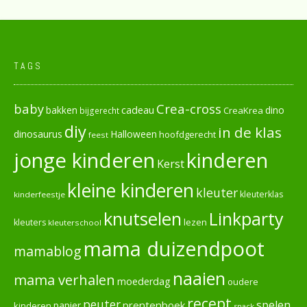
TAGS
baby
Crea-cross
cadeau
dino
bakken
CreaKrea
bijgerecht
diy
in de klas
dinosaurus
Halloween
hoofdgerecht
feest
jonge kinderen
kinderen
Kerst
kleine kinderen
kleuter
kleuterklas
kinderfeestje
knutselen
Linkparty
lezen
kleuters
kleuterschool
mama duizendpoot
mamablog
naaien
mama verhalen
moederdag
oudere
recept
peuter
spelen
prentenboek
papier
kinderen
snack