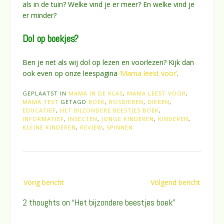
als in de tuin? Welke vind je er meer? En welke vind je
er minder?
Dol op boekjes?
Ben je net als wij dol op lezen en voorlezen? Kijk dan
ook even op onze leespagina
‘Mama leest voor’
.
GEPLAATST IN
MAMA IN DE KLAS
,
MAMA LEEST VOOR
,
MAMA TEST
GETAGD
BOEK
,
BOSDIEREN
,
DIEREN
,
EDUCATIEF
,
HET BIJZONDERE BEESTJES BOEK
,
INFORMATIEF
,
INSECTEN
,
JONGE KINDEREN
,
KINDEREN
,
KLEINE KINDEREN
,
REVIEW
,
SPINNEN
Bericht
Vorig bericht
Volgend bericht
navigatie
2 thoughts on “
Het bijzondere beestjes boek
”