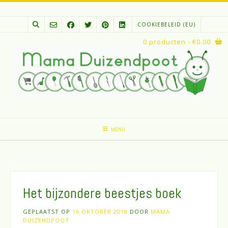
Spring
naar
COOKIEBELEID (EU)
inhoud
0 producten
- €0.00
MENU
Het bijzondere beestjes boek
GEPLAATST OP
16 OKTOBER 2018
DOOR
MAMA
DUIZENDPOOT