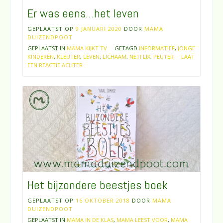
Er was eens…het leven
GEPLAATST OP
9 JANUARI 2020
DOOR
MAMA
DUIZENDPOOT
GEPLAATST IN
MAMA KIJKT TV
GETAGD
INFORMATIEF
,
JONGE
KINDEREN
,
KLEUTER
,
LEVEN
,
LICHAAM
,
NETFLIX
,
PEUTER
LAAT
EEN REACTIE ACHTER
Het bijzondere beestjes boek
GEPLAATST OP
16 OKTOBER 2018
DOOR
MAMA
DUIZENDPOOT
GEPLAATST IN
MAMA IN DE KLAS
,
MAMA LEEST VOOR
,
MAMA