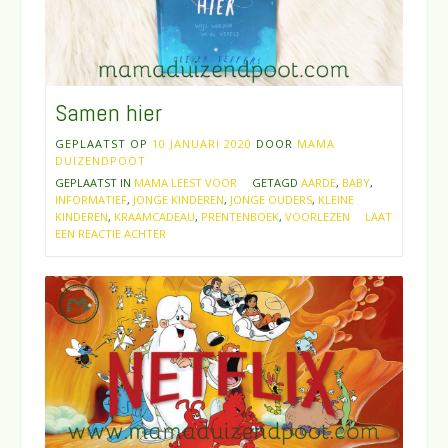
Samen hier
GEPLAATST OP
10 JANUARI 2020
DOOR
MAMA
DUIZENDPOOT
GEPLAATST IN
MAMA LEEST VOOR
GETAGD
AARDE
,
BABY
,
INFORMATIEF
,
JONGE KINDEREN
,
JONGE OUDERS
,
KLEINE
KINDEREN
,
KRAAMCADEAU
,
PRENTENBOEK
,
VOORLEZEN
LAAT
EEN REACTIE ACHTER