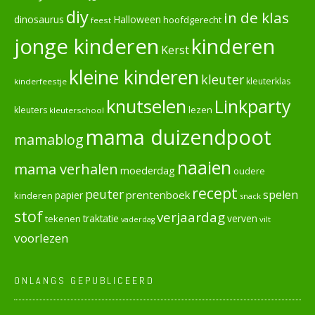
diy
in de klas
dinosaurus
Halloween
hoofdgerecht
feest
jonge kinderen
kinderen
Kerst
kleine kinderen
kleuter
kleuterklas
kinderfeestje
knutselen
Linkparty
lezen
kleuters
kleuterschool
mama duizendpoot
mamablog
naaien
mama verhalen
moederdag
oudere
recept
peuter
spelen
prentenboek
papier
kinderen
snack
stof
verjaardag
verven
tekenen
traktatie
vilt
vaderdag
voorlezen
ONLANGS GEPUBLICEERD