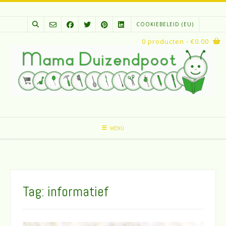
Spring
naar
COOKIEBELEID (EU)
inhoud
0 producten
- €0.00
MENU
Tag:
informatief