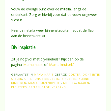
Vouw de overige punt over de mitella, langs de
onderkant. Zorg er hierbij voor dat de vouw ongeveer
5 cm is.
Keer de mitella weer binnenstebuiten, zodat de flap
aan de binnenkant zit
Diy inspiratie
Zit je nog vol met diy-kriebels? Kijk dan op de
pagina
‘Mama naait’
of
‘Mama knutselt’
.
GEPLAATST IN
MAMA NAAIT
GETAGD
DOKTER
,
DOKTERTJE
SPELEN
,
GIPS
,
JONGE KINDEREN
,
KINDEREN
,
KLEINE
KINDEREN
,
MAMA DUIZENDPOOT
,
MITELLA
,
NAAIEN
,
PLEISTERS
,
SPELEN
,
STOF
,
VERBAND