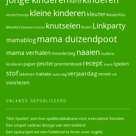
Kerst
kleine kinderen
kleuter
kleuterklas
kinderfeestje
knutselen
Linkparty
lezen
kleuters
kleuterschool
mama duizendpoot
mamablog
naaien
mama verhalen
moederdag
oudere
recept
peuter
spelen
prentenboek
papier
kinderen
snack
stof
verjaardag
verven
tekenen
traktatie
vilt
vaderdag
voorlezen
ONLANGS GEPUBLICEERD
‘Slim Spelen’, een live spellendatabase voor executieve functies
Een simpel cadeau doosje van een toiletrol
Een speurspel om een heleboel te leren over vogels