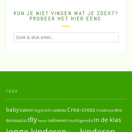
KUN JE NIET VINDEN WAT JE ZOEKT?
PROBEER HET HIER EENS.
TAGS
baby
Crea-cross
cadeau
dino
bakken
CreaKrea
bijgerecht
diy
in de klas
dinosaurus
Halloween
hoofdgerecht
feest
jonge kinderen
kinderen