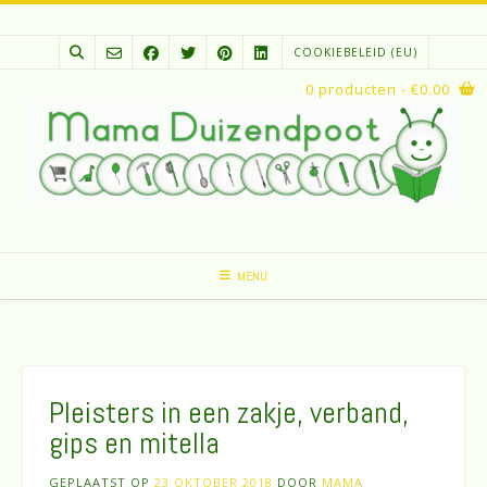
Spring
naar
COOKIEBELEID (EU)
inhoud
0 producten
- €0.00
MENU
Pleisters in een zakje, verband,
gips en mitella
GEPLAATST OP
23 OKTOBER 2018
DOOR
MAMA