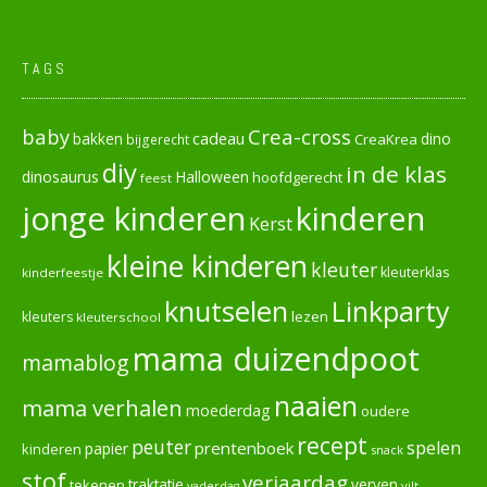
TAGS
baby
Crea-cross
cadeau
dino
bakken
CreaKrea
bijgerecht
diy
in de klas
dinosaurus
Halloween
hoofdgerecht
feest
jonge kinderen
kinderen
Kerst
kleine kinderen
kleuter
kleuterklas
kinderfeestje
knutselen
Linkparty
lezen
kleuters
kleuterschool
mama duizendpoot
mamablog
naaien
mama verhalen
moederdag
oudere
recept
peuter
spelen
prentenboek
papier
kinderen
snack
stof
verjaardag
verven
tekenen
traktatie
vilt
vaderdag