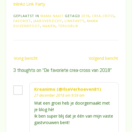
Inlinkz Link Party
GEPLAATST IN
MAMA NAAIT
GETAGD
2018
,
CREA-CROSS
,
FAVORIET
,
JAAROVERZICHT
,
LINKPARTY
,
MAMA
DUIZENDPOOT
,
NAAIEN
,
TERUGBLIK
Bericht
Vorig bericht
Volgend bericht
navigatie
3 thoughts on “
De favoriete crea-cross van 2018
”
Kreanimo (@IlseVerhoeven81)
27 december 2018 om 9:59 am
Wat een groei heb je doorgemaakt met
je blog hè!
Ik ben super blij dat je één van mijn vaste
gastvrouwen bent!