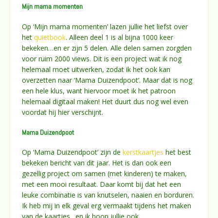
Mijn mama momenten
Op ‘Mijn mama momenten’ lazen jullie het liefst over
het
quietbook
. Alleen deel 1 is al bijna 1000 keer
bekeken…en er zijn 5 delen. Alle delen samen zorgden
voor ruim 2000 views. Dit is een project wat ik nog
helemaal moet uitwerken, zodat ik het ook kan
overzetten naar ‘Mama Duizendpoot’. Maar dat is nog
een hele klus, want hiervoor moet ik het patroon
helemaal digitaal maken! Het duurt dus nog wel even
voordat hij hier verschijnt.
Mama Duizendpoot
Op ‘Mama Duizendpoot’ zijn de
kerstkaartjes
het best
bekeken bericht van dit jaar. Het is dan ook een
gezellig project om samen (met kinderen) te maken,
met een mooi resultaat. Daar komt bij dat het een
leuke combinatie is van knutselen, naaien en borduren.
Ik heb mij in elk geval erg vermaakt tijdens het maken
van de kaartjes…en ik hoop jullie ook.