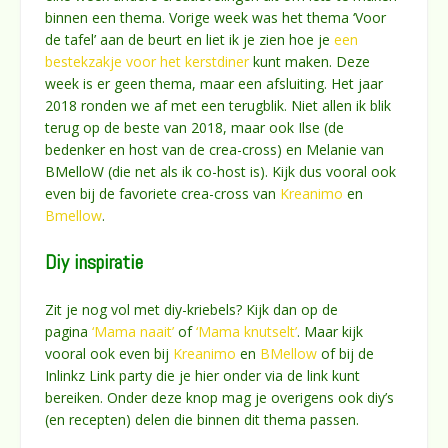
binnen een thema. Vorige week was het thema ‘Voor
de tafel’ aan de beurt en liet ik je zien hoe je
een
bestekzakje voor het kerstdiner
kunt maken. Deze
week is er geen thema, maar een afsluiting. Het jaar
2018 ronden we af met een terugblik. Niet allen ik blik
terug op de beste van 2018, maar ook Ilse (de
bedenker en host van de crea-cross) en Melanie van
BMelloW (die net als ik co-host is). Kijk dus vooral ook
even bij de favoriete crea-cross van
Kreanimo
en
Bmellow
.
Diy inspiratie
Zit je nog vol met diy-kriebels? Kijk dan op de
pagina
‘Mama naait’
of
‘Mama knutselt’
. Maar kijk
vooral ook even bij
Kreanimo
en
BMellow
of bij de
Inlinkz Link party die je hier onder via de link kunt
bereiken. Onder deze knop mag je overigens ook diy’s
(en recepten) delen die binnen dit thema passen.