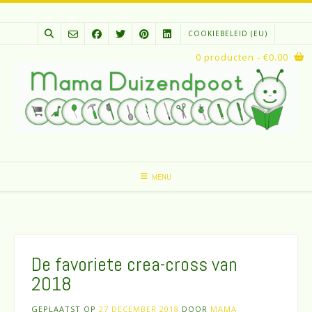
Spring
naar
COOKIEBELEID (EU)
inhoud
0 producten
- €0.00
MENU
De favoriete crea-cross van
2018
GEPLAATST OP
27 DECEMBER 2018
DOOR
MAMA