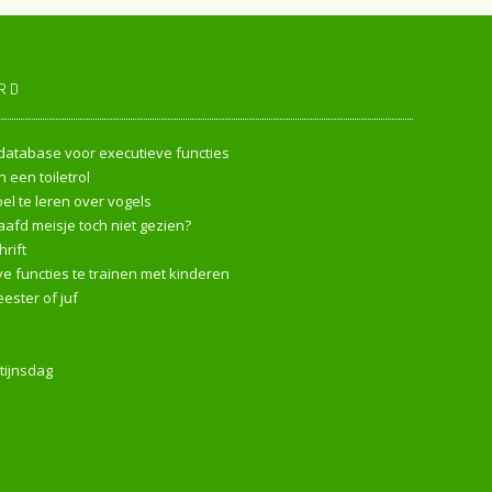
RD
endatabase voor executieve functies
 een toiletrol
l te leren over vogels
afd meisje toch niet gezien?
rift
e functies te trainen met kinderen
ester of juf
tijnsdag