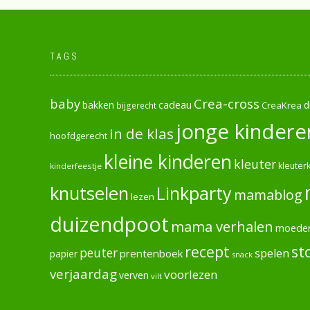
TAGS
baby
Crea-cross
cadeau
d
bakken
CreaKrea
bijgerecht
jonge kindere
in de klas
hoofdgerecht
kleine kinderen
kleuter
kleuterk
kinderfeestje
knutselen
Linkparty
mamablog
lezen
duizendpoot
mama verhalen
moede
recept
st
peuter
spelen
prentenboek
papier
snack
verjaardag
voorlezen
verven
vilt