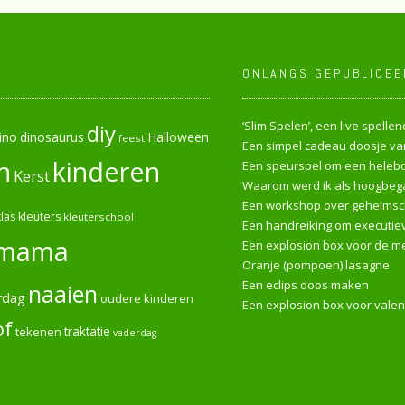
ONLANGS GEPUBLICEE
‘Slim Spelen’, een live spell
diy
ino
dinosaurus
Halloween
feest
Een simpel cadeau doosje van
n
kinderen
Een speurspel om een heleboe
Kerst
Waarom werd ik als hoogbega
Een workshop over geheimsch
las
kleuters
kleuterschool
Een handreiking om executiev
mama
Een explosion box voor de me
Oranje (pompoen) lasagne
Een eclips doos maken
naaien
rdag
oudere kinderen
Een explosion box voor valen
of
tekenen
traktatie
vaderdag