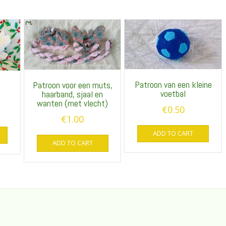
Patroon van een kleine
Patroon voor een muts,
voetbal
haarband, sjaal en
wanten (met vlecht)
€
0.50
€
1.00
ADD TO CART
ADD TO CART