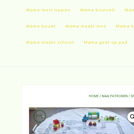
Mama leert naaien
Mama knutselt
Mam
Mama bouwt
Mama maakt mee
Mama ki
Mama maakt schoon
Mama gaat op pad
HOME
/
NAAI PATRONEN
/
S