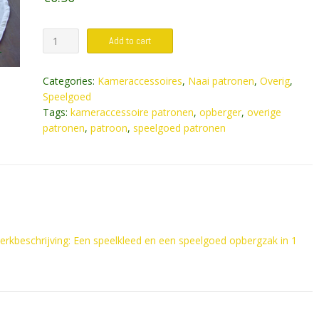
Patroon
Add to cart
voor
een
Categories:
Kameraccessoires
,
Naai patronen
,
Overig
,
speelkleed
Speelgoed
en
Tags:
kameraccessoire patronen
,
opberger
,
overige
een
patronen
,
patroon
,
speelgoed patronen
speelgoed
opbergzak
in
1
quantity
werkbeschrijving: Een speelkleed en een speelgoed opbergzak in 1