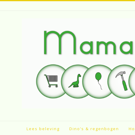
Spring
naar
inhoud
Lees beleving
Dino’s & regenbogen
Ho