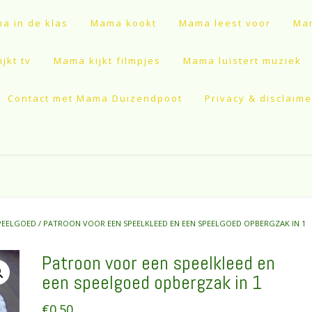
a in de klas
Mama kookt
Mama leest voor
Mam
jkt tv
Mama kijkt filmpjes
Mama luistert muziek
Contact met Mama Duizendpoot
Privacy & disclaime
PEELGOED
/ PATROON VOOR EEN SPEELKLEED EN EEN SPEELGOED OPBERGZAK IN 1
Patroon voor een speelkleed en
een speelgoed opbergzak in 1
€
0.50