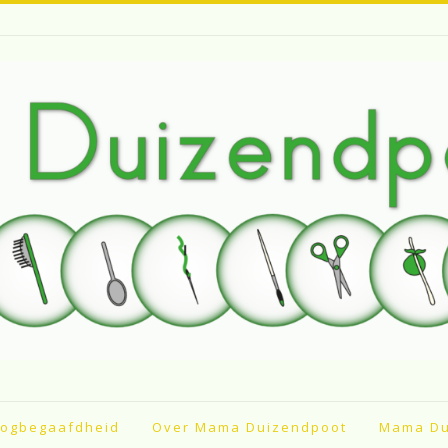
ogbegaafdheid
Over Mama Duizendpoot
Mama Du