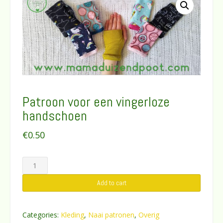
Patroon voor een vingerloze
handschoen
€
0.50
Patroon
voor
Add to cart
een
vingerloze
handschoen
Categories:
Kleding
,
Naai patronen
,
Overig
quantity