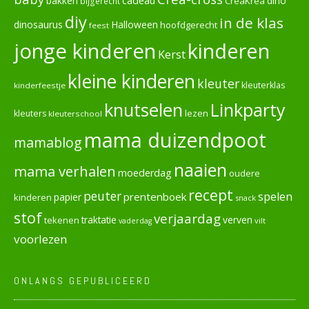
cadeau
dino
bakken
CreaKrea
bijgerecht
diy
in de klas
dinosaurus
Halloween
hoofdgerecht
feest
jonge kinderen
kinderen
Kerst
kleine kinderen
kleuter
kleuterklas
kinderfeestje
knutselen
Linkparty
lezen
kleuters
kleuterschool
mama duizendpoot
mamablog
naaien
mama verhalen
moederdag
oudere
recept
peuter
spelen
prentenboek
papier
kinderen
snack
stof
verjaardag
verven
tekenen
traktatie
vilt
vaderdag
voorlezen
ONLANGS GEPUBLICEERD