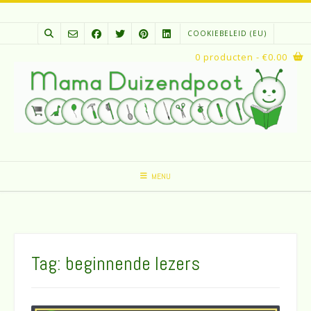
Spring
naar
COOKIEBELEID (EU)
inhoud
0 producten
- €0.00
MENU
Tag:
beginnende lezers