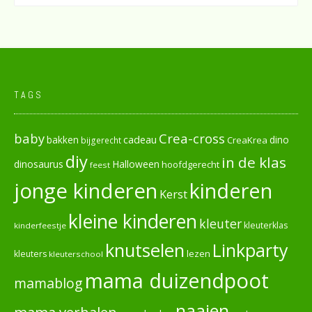
TAGS
baby
Crea-cross
cadeau
dino
bakken
CreaKrea
bijgerecht
diy
in de klas
dinosaurus
Halloween
hoofdgerecht
feest
jonge kinderen
kinderen
Kerst
kleine kinderen
kleuter
kleuterklas
kinderfeestje
knutselen
Linkparty
lezen
kleuters
kleuterschool
mama duizendpoot
mamablog
naaien
mama verhalen