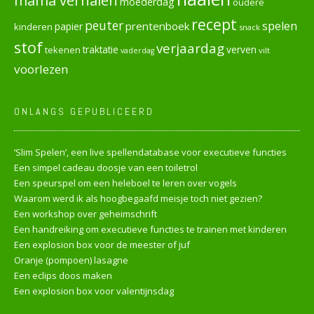
moederdag
oudere
recept
peuter
spelen
prentenboek
papier
kinderen
snack
stof
verjaardag
verven
tekenen
traktatie
vilt
vaderdag
voorlezen
ONLANGS GEPUBLICEERD
‘Slim Spelen’, een live spellendatabase voor executieve functies
Een simpel cadeau doosje van een toiletrol
Een speurspel om een heleboel te leren over vogels
Waarom werd ik als hoogbegaafd meisje toch niet gezien?
Een workshop over geheimschrift
Een handreiking om executieve functies te trainen met kinderen
Een explosion box voor de meester of juf
Oranje (pompoen) lasagne
Een eclips doos maken
Een explosion box voor valentijnsdag