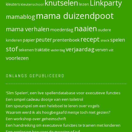
knutselen
Linkparty
lezen
kleuters
kleuterschool
mama duizendpoot
mamablog
naaien
mama verhalen
moederdag
oudere
recept
peuter
spelen
prentenboek
papier
kinderen
snack
stof
verjaardag
verven
tekenen
traktatie
vilt
vaderdag
voorlezen
ONLANGS GEPUBLICEERD
‘Slim Spelen’, een live spellendatabase voor executieve functies
Een simpel cadeau doosje van een toiletrol
Een speurspel om een heleboel te leren over vogels
Waarom werd ik als hoogbegaafd meisje toch niet gezien?
Een workshop over geheimschrift
Een handreiking om executieve functies te trainen met kinderen
Een explosion box voor de meester of juf