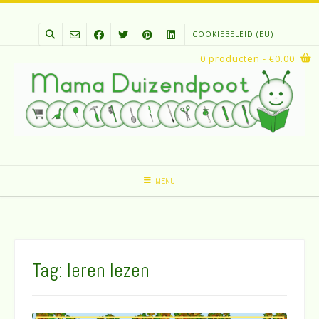
Spring
naar
COOKIEBELEID (EU)
inhoud
0 producten
- €0.00
MENU
Tag:
leren lezen