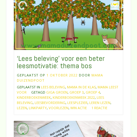
‘Lees beleving’ voor een beter
leesmotivatie: thema bos
GEPLAATST OP
1 OKTOBER 2022
DOOR
MAMA
DUIZENDPOOT
GEPLAATST IN
LEES BELEVING
,
MAMA IN DE KLAS
,
MAMA LEEST
VOOR
GETAGD
GIGA GROEN
,
GROEP 3
,
GROEP 4
,
KINDERBOEKENWEEK
,
KINDERBOEKENWEEK 2022
,
LEES
BELEVING
,
LEESBEVORDERING
,
LEESPLEZIER
,
LEREN LEZEN
,
LEZEN
,
LINKPARTY
,
VOORLEZEN
,
WIN ACTIE
1 REACTIE