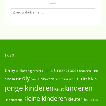
TAGS
baby
Crea-cross
cadeau
dino
bakken
CreaKrea
bijgerecht
diy
in de klas
dinosaurus
Halloween
hoofdgerecht
feest
jonge kinderen
kinderen
Kerst
kleine kinderen
kleuter
kleuterklas
kinderfeestje