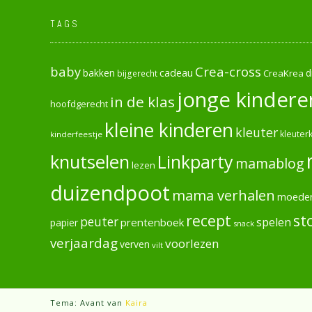
TAGS
baby
Crea-cross
cadeau
d
bakken
CreaKrea
bijgerecht
jonge kindere
in de klas
hoofdgerecht
kleine kinderen
kleuter
kleuterk
kinderfeestje
knutselen
Linkparty
mamablog
lezen
duizendpoot
mama verhalen
moede
recept
st
peuter
spelen
prentenboek
papier
snack
verjaardag
voorlezen
verven
vilt
Tema: Avant van
Kaira