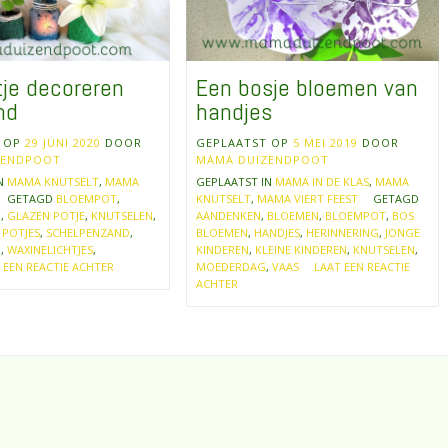
je decoreren
Een bosje bloemen van
nd
handjes
T OP
29 JUNI 2020
DOOR
GEPLAATST OP
5 MEI 2019
DOOR
ZENDPOOT
MAMA DUIZENDPOOT
IN
MAMA KNUTSELT
,
MAMA
GEPLAATST IN
MAMA IN DE KLAS
,
MAMA
GETAGD
BLOEMPOT
,
KNUTSELT
,
MAMA VIERT FEEST
GETAGD
Y
,
GLAZEN POTJE
,
KNUTSELEN
,
AANDENKEN
,
BLOEMEN
,
BLOEMPOT
,
BOS
,
POTJES
,
SCHELPENZAND
,
BLOEMEN
,
HANDJES
,
HERINNERING
,
JONGE
N
,
WAXINELICHTJES
,
KINDEREN
,
KLEINE KINDEREN
,
KNUTSELEN
,
 EEN REACTIE ACHTER
MOEDERDAG
,
VAAS
LAAT EEN REACTIE
ACHTER