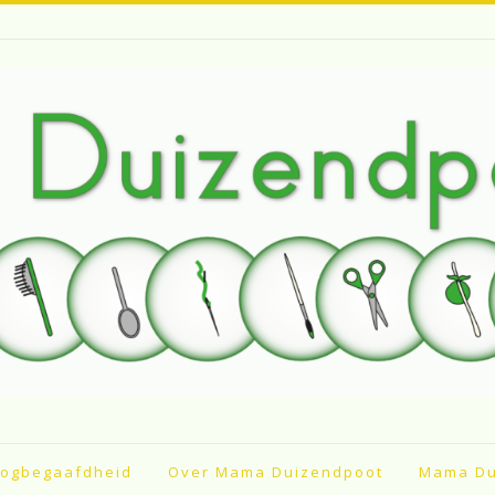
ogbegaafdheid
Over Mama Duizendpoot
Mama Du