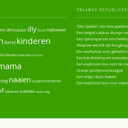
ONLANGS GEPUBLICEE
‘Slim Spelen’, een live spell
diy
ino
dinosaurus
Halloween
feest
Een simpel cadeau doosje van
n
kinderen
Een speurspel om een heleboe
Kerst
Waarom werd ik als hoogbega
Een workshop over geheimsch
las
kleuters
kleuterschool
Een handreiking om executiev
mama
Een explosion box voor de me
Oranje (pompoen) lasagne
Een eclips doos maken
naaien
rdag
oudere kinderen
Een explosion box voor valen
of
tekenen
traktatie
vaderdag