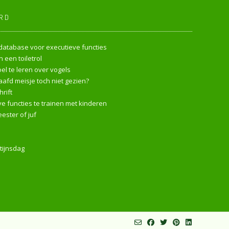
RD
endatabase voor executieve functies
 een toiletrol
l te leren over vogels
afd meisje toch niet gezien?
rift
e functies te trainen met kinderen
ester of juf
tijnsdag