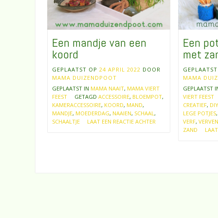
Een mandje van een
Een pot
koord
met za
GEPLAATST OP
24 APRIL 2022
DOOR
GEPLAATS
MAMA DUIZENDPOOT
MAMA DUI
GEPLAATST IN
MAMA NAAIT
,
MAMA VIERT
GEPLAATST 
FEEST
GETAGD
ACCESSOIRE
,
BLOEMPOT
,
VIERT FEEST
KAMERACCESSOIRE
,
KOORD
,
MAND
,
CREATIEF
,
DI
MANDJE
,
MOEDERDAG
,
NAAIEN
,
SCHAAL
,
LEGE POTJES
SCHAALTJE
LAAT EEN REACTIE ACHTER
VERF
,
VERVE
ZAND
LAAT