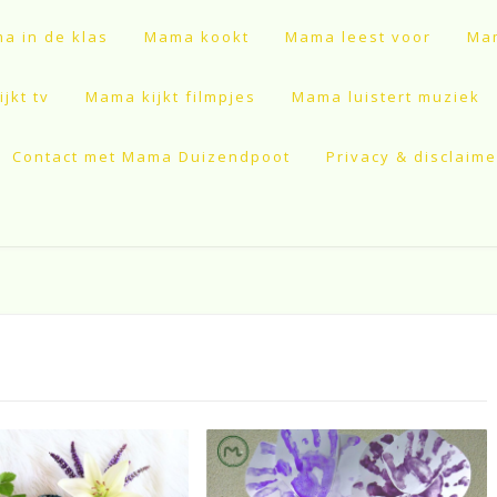
a in de klas
Mama kookt
Mama leest voor
Mam
jkt tv
Mama kijkt filmpjes
Mama luistert muziek
Contact met Mama Duizendpoot
Privacy & disclaime