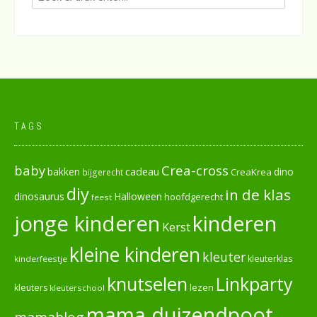
TAGS
baby
Crea-cross
cadeau
dino
bakken
CreaKrea
bijgerecht
diy
in de klas
dinosaurus
Halloween
hoofdgerecht
feest
jonge kinderen
kinderen
Kerst
kleine kinderen
kleuter
kleuterklas
kinderfeestje
knutselen
Linkparty
lezen
kleuters
kleuterschool
mama duizendpoot