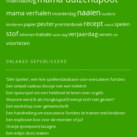
mamablog
naaien
mama verhalen
moederdag
oudere
recept
peuter
spelen
prentenboek
papier
kinderen
snack
stof
verjaardag
verven
tekenen
traktatie
vilt
vaderdag
voorlezen
ONLANGS GEPUBLICEERD
‘Slim Spelen’, een live spellendatabase voor executieve functies
Een simpel cadeau doosje van een toiletrol
Een speurspel om een heleboel te leren over vogels
Waarom werd ik als hoogbegaafd meisje toch niet gezien?
Een workshop over geheimschrift
Een handreiking om executieve functies te trainen met kinderen
Een explosion box voor de meester of juf
Oranje (pompoen) lasagne
Een eclips doos maken