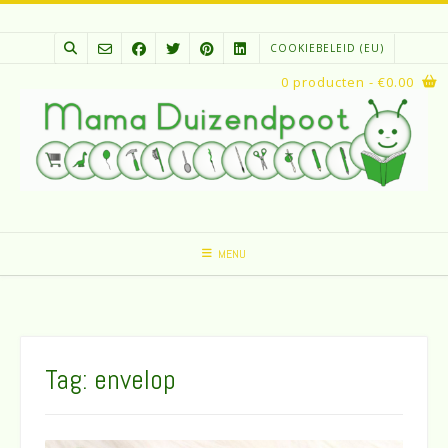
Spring
naar
COOKIEBELEID (EU)
inhoud
0 producten
- €0.00
MENU
Tag:
envelop