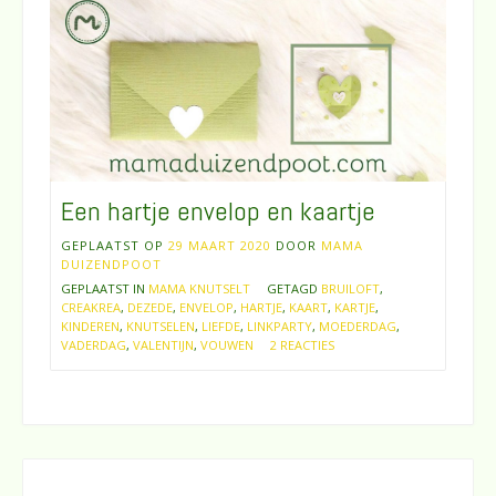
Een hartje envelop en kaartje
GEPLAATST OP
29 MAART 2020
DOOR
MAMA
DUIZENDPOOT
GEPLAATST IN
MAMA KNUTSELT
GETAGD
BRUILOFT
,
CREAKREA
,
DEZEDE
,
ENVELOP
,
HARTJE
,
KAART
,
KARTJE
,
KINDEREN
,
KNUTSELEN
,
LIEFDE
,
LINKPARTY
,
MOEDERDAG
,
VADERDAG
,
VALENTIJN
,
VOUWEN
2 REACTIES