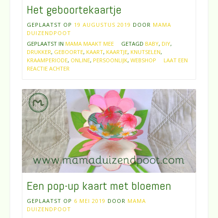
Het geboortekaartje
GEPLAATST OP
19 AUGUSTUS 2019
DOOR
MAMA
DUIZENDPOOT
GEPLAATST IN
MAMA MAAKT MEE
GETAGD
BABY
,
DIY
,
DRUKKER
,
GEBOORTE
,
KAART
,
KAARTJE
,
KNUTSELEN
,
KRAAMPERIODE
,
ONLINE
,
PERSOONLIJK
,
WEBSHOP
LAAT EEN
REACTIE ACHTER
Een pop-up kaart met bloemen
GEPLAATST OP
6 MEI 2019
DOOR
MAMA
DUIZENDPOOT