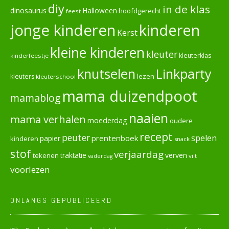
diy
in de klas
dinosaurus
Halloween
hoofdgerecht
feest
jonge kinderen
kinderen
Kerst
kleine kinderen
kleuter
kleuterklas
kinderfeestje
knutselen
Linkparty
lezen
kleuters
kleuterschool
mama duizendpoot
mamablog
naaien
mama verhalen
moederdag
oudere
recept
peuter
spelen
prentenboek
papier
kinderen
snack
stof
verjaardag
verven
tekenen
traktatie
vilt
vaderdag
voorlezen
ONLANGS GEPUBLICEERD