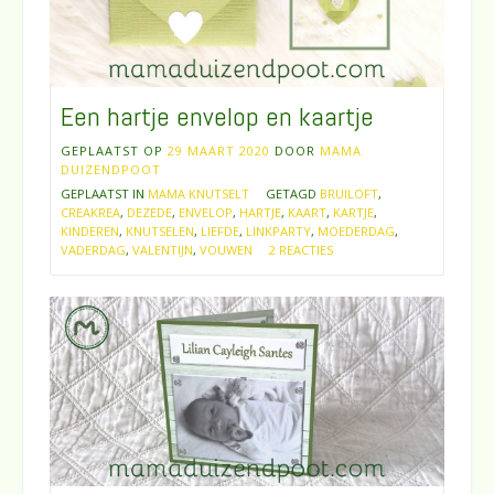
Een hartje envelop en kaartje
GEPLAATST OP
29 MAART 2020
DOOR
MAMA
DUIZENDPOOT
GEPLAATST IN
MAMA KNUTSELT
GETAGD
BRUILOFT
,
CREAKREA
,
DEZEDE
,
ENVELOP
,
HARTJE
,
KAART
,
KARTJE
,
KINDEREN
,
KNUTSELEN
,
LIEFDE
,
LINKPARTY
,
MOEDERDAG
,
VADERDAG
,
VALENTIJN
,
VOUWEN
2 REACTIES