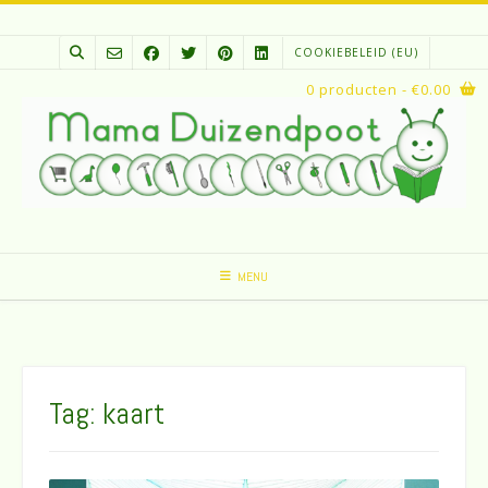
Spring
naar
COOKIEBELEID (EU)
inhoud
0 producten
- €0.00
MENU
Tag:
kaart