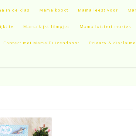
a in de klas
Mama kookt
Mama leest voor
Mam
jkt tv
Mama kijkt filmpjes
Mama luistert muziek
Contact met Mama Duizendpoot
Privacy & disclaime