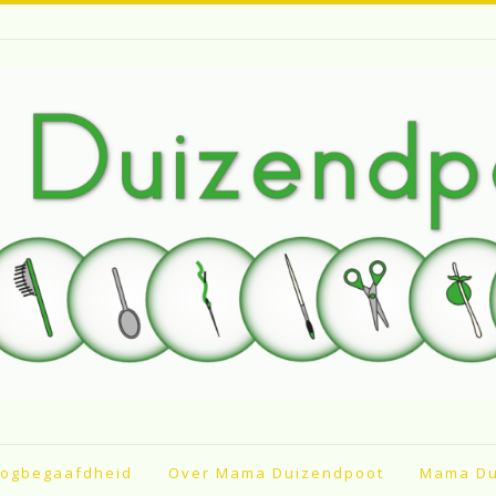
ogbegaafdheid
Over Mama Duizendpoot
Mama Du