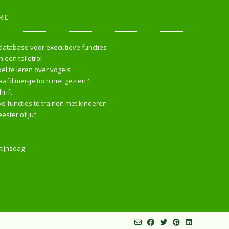
RD
endatabase voor executieve functies
 een toiletrol
l te leren over vogels
afd meisje toch niet gezien?
rift
e functies te trainen met kinderen
ester of juf
tijnsdag