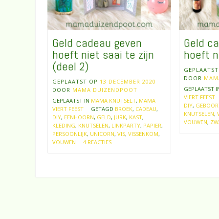
Geld cadeau geven
Geld c
hoeft niet saai te zijn
hoeft ni
(deel 2)
GEPLAATS
DOOR
MAM
GEPLAATST OP
13 DECEMBER 2020
GEPLAATST 
DOOR
MAMA DUIZENDPOOT
VIERT FEEST
GEPLAATST IN
MAMA KNUTSELT
,
MAMA
DIY
,
GEBOOR
VIERT FEEST
GETAGD
BROEK
,
CADEAU
,
KNUTSELEN
,
DIY
,
EENHOORN
,
GELD
,
JURK
,
KAST
,
VOUWEN
,
ZW
KLEDING
,
KNUTSELEN
,
LINKPARTY
,
PAPIER
,
PERSOONLIJK
,
UNICORN
,
VIS
,
VISSENKOM
,
VOUWEN
4 REACTIES