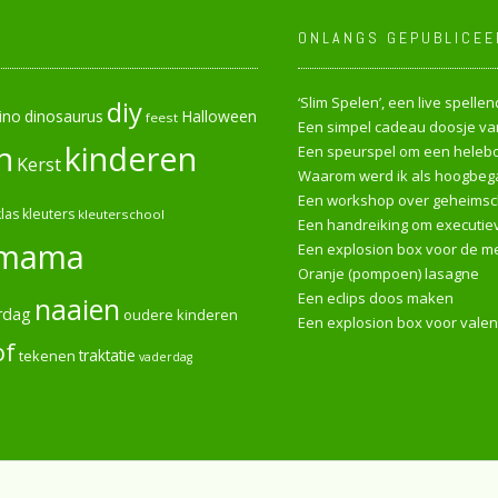
ONLANGS GEPUBLICEE
‘Slim Spelen’, een live spell
diy
ino
dinosaurus
Halloween
feest
Een simpel cadeau doosje van
n
kinderen
Een speurspel om een heleboe
Kerst
Waarom werd ik als hoogbega
Een workshop over geheimsch
las
kleuters
kleuterschool
Een handreiking om executiev
mama
Een explosion box voor de me
Oranje (pompoen) lasagne
Een eclips doos maken
naaien
rdag
oudere kinderen
Een explosion box voor valen
of
tekenen
traktatie
vaderdag