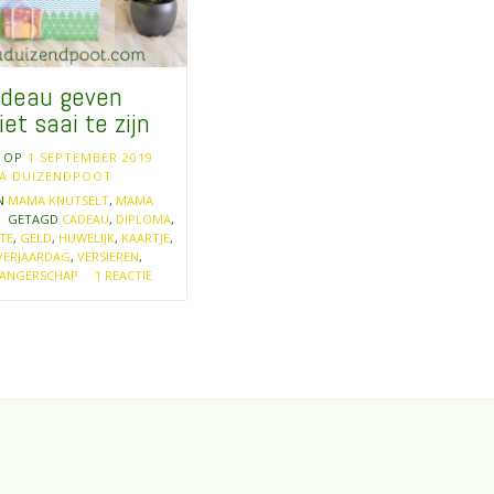
adeau geven
et saai te zijn
T OP
1 SEPTEMBER 2019
A DUIZENDPOOT
IN
MAMA KNUTSELT
,
MAMA
GETAGD
CADEAU
,
DIPLOMA
,
TE
,
GELD
,
HUWELIJK
,
KAARTJE
,
VERJAARDAG
,
VERSIEREN
,
ANGERSCHAP
1 REACTIE