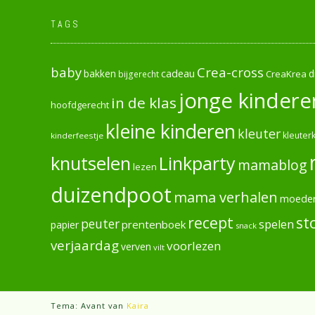
TAGS
baby
Crea-cross
cadeau
d
bakken
CreaKrea
bijgerecht
jonge kindere
in de klas
hoofdgerecht
kleine kinderen
kleuter
kleuterk
kinderfeestje
knutselen
Linkparty
mamablog
lezen
duizendpoot
mama verhalen
moede
recept
st
peuter
spelen
prentenboek
papier
snack
verjaardag
voorlezen
verven
vilt
Tema: Avant van
Kaira