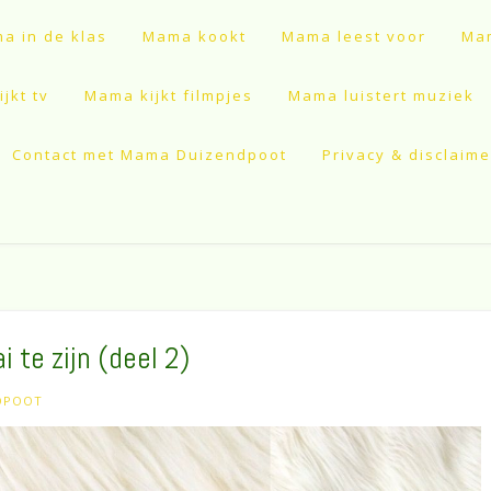
a in de klas
Mama kookt
Mama leest voor
Mam
jkt tv
Mama kijkt filmpjes
Mama luistert muziek
Contact met Mama Duizendpoot
Privacy & disclaime
 te zijn (deel 2)
DPOOT