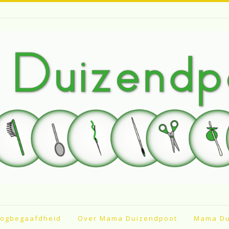
ogbegaafdheid
Over Mama Duizendpoot
Mama Du