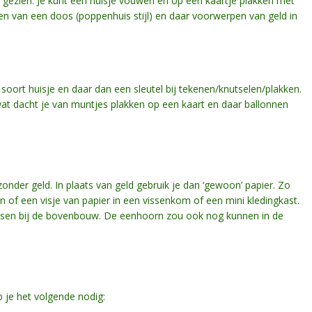
 gezien. Je kunt een huisje vouwen en op een kaartje plakken met
n van een doos (poppenhuis stijl) en daar voorwerpen van geld in
oort huisje en daar dan een sleutel bij tekenen/knutselen/plakken.
 wat dacht je van muntjes plakken op een kaart en daar ballonnen
onder geld. In plaats van geld gebruik je dan ‘gewoon’ papier. Zo
of een visje van papier in een vissenkom of een mini kledingkast.
sen bij de bovenbouw. De eenhoorn zou ook nog kunnen in de
je het volgende nodig: