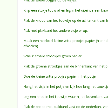
Plak de wiebeloogjes op de visjes.
Knip een stukje touw af en leg in het uiteinde een kno
Plak de knoop van het touwtje op de achterkant van he
Plak met plakband het andere visje er op.
Maak een heleboel kleine witte propjes papier (hier h
afkoelen).
Scheur smalle strookjes groen papier.
Plak de groene strookjes aan de binnenkant van het pot
Doe de kleine witte propjes papier in het potje.
Hang het visje in het potje en kijk hoe lang het touw
Leg een knop in het touwtje waar hij de bovenkant van
Plak de knoop met plakband vast op de onderkant van 