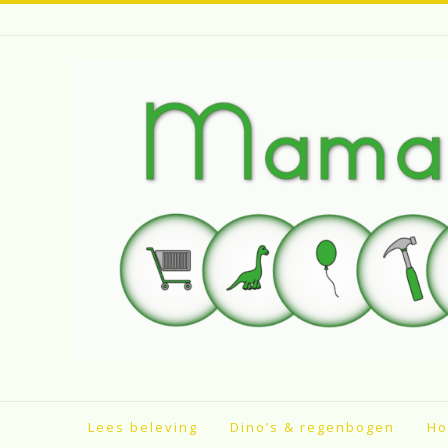
Spring
naar
inhoud
Lees beleving
Dino’s & regenbogen
Ho