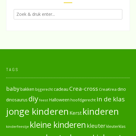
TAGS
baby
Crea-cross
cadeau
dino
bakken
CreaKrea
bijgerecht
diy
in de klas
dinosaurus
Halloween
hoofdgerecht
feest
jonge kinderen
kinderen
Kerst
kleine kinderen
kleuter
kleuterklas
kinderfeestje