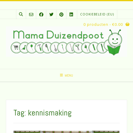
Spring
naar
COOKIEBELEID (EU)
inhoud
0 producten
- €0.00
MENU
Tag:
kennismaking