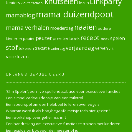
knutselen
Linkparty
lezen
kleuters
kleuterschool
mama duizendpoot
mamablog
naaien
mama verhalen
moederdag
oudere
recept
peuter
spelen
prentenboek
papier
kinderen
snack
stof
verjaardag
verven
tekenen
traktatie
vilt
vaderdag
voorlezen
ONLANGS GEPUBLICEERD
‘Slim Spelen’, een live spellendatabase voor executieve functies
Een simpel cadeau doosje van een toiletrol
Een speurspel om een heleboel te leren over vogels
Waarom werd ik als hoogbegaafd meisje toch niet gezien?
Een workshop over geheimschrift
Een handreiking om executieve functies te trainen met kinderen
Een explosion box voor de meester of juf