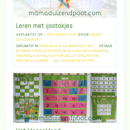
Leren met ijsstokjes
GEPLAATST OP
1 SEPTEMBER 2020
DOOR
MAMA
DUIZENDPOOT
GEPLAATST IN
MAMA IN DE KLAS
,
MAMA KNUTSELT
GETAGD
BOUWEN
,
CIJFERS
,
IJSSTOKJES
,
IN DE KLAS
,
JONGE KINDEREN
,
KINDEREN
,
KLEUTER
,
KLEUTERKLAS
,
LETTERS
,
PEUTER
,
PRINTABLE
,
VORMEN
LAAT EEN REACTIE ACHTER