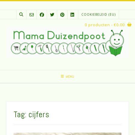
Spring
naar
COOKIEBELEID (EU)
inhoud
0 producten
- €0.00
MENU
Tag:
cijfers