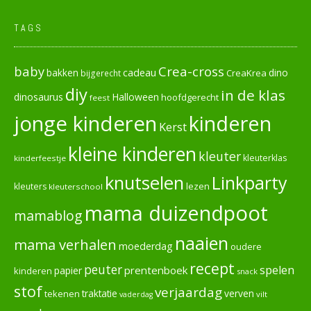
TAGS
baby
Crea-cross
cadeau
dino
bakken
CreaKrea
bijgerecht
diy
in de klas
dinosaurus
Halloween
hoofdgerecht
feest
jonge kinderen
kinderen
Kerst
kleine kinderen
kleuter
kleuterklas
kinderfeestje
knutselen
Linkparty
lezen
kleuters
kleuterschool
mama duizendpoot
mamablog
naaien
mama verhalen
moederdag
oudere
recept
peuter
spelen
prentenboek
papier
kinderen
snack
stof
verjaardag
verven
tekenen
traktatie
vilt
vaderdag