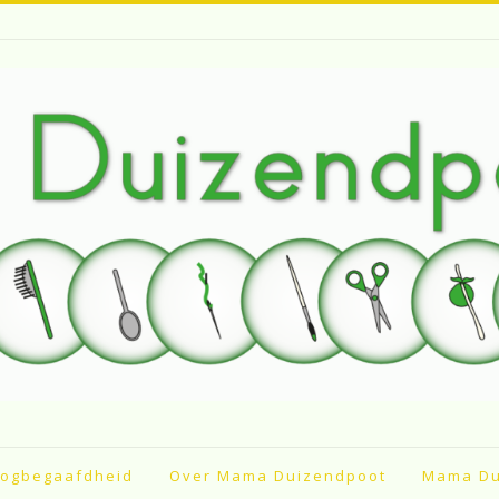
ogbegaafdheid
Over Mama Duizendpoot
Mama Du