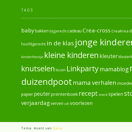
TAGS
baby
Crea-cross
cadeau
d
bakken
CreaKrea
bijgerecht
jonge kindere
in de klas
hoofdgerecht
kleine kinderen
kleuter
kleuterk
kinderfeestje
knutselen
Linkparty
mamablog
lezen
duizendpoot
mama verhalen
moede
recept
st
peuter
spelen
prentenboek
papier
snack
verjaardag
voorlezen
verven
vilt
Tema: Avant van
Kaira