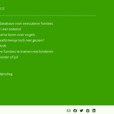
RD
endatabase voor executieve functies
 een toiletrol
l te leren over vogels
afd meisje toch niet gezien?
rift
e functies te trainen met kinderen
ester of juf
tijnsdag