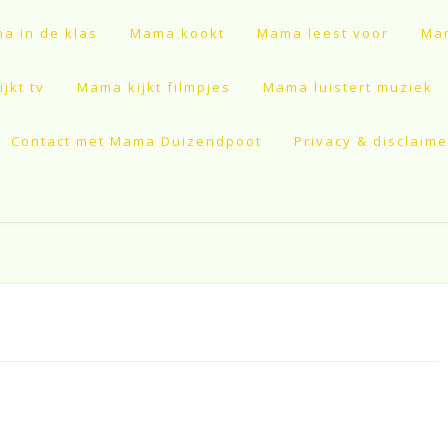
a in de klas
Mama kookt
Mama leest voor
Mam
jkt tv
Mama kijkt filmpjes
Mama luistert muziek
Contact met Mama Duizendpoot
Privacy & disclaime