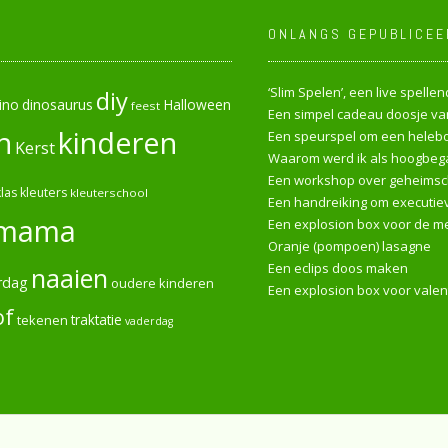
ONLANGS GEPUBLICEE
‘Slim Spelen’, een live spell
diy
ino
dinosaurus
Halloween
feest
Een simpel cadeau doosje van
n
kinderen
Een speurspel om een heleboe
Kerst
Waarom werd ik als hoogbega
Een workshop over geheimsch
las
kleuters
kleuterschool
Een handreiking om executiev
mama
Een explosion box voor de me
Oranje (pompoen) lasagne
Een eclips doos maken
naaien
rdag
oudere kinderen
Een explosion box voor valen
of
tekenen
traktatie
vaderdag